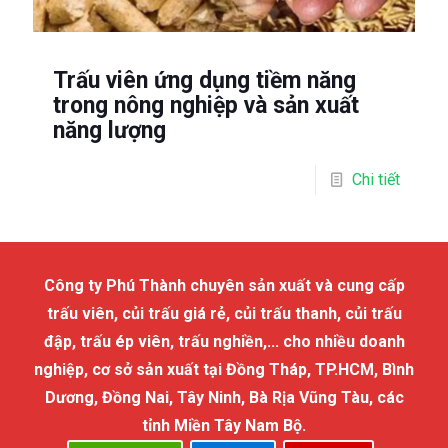
Trấu viên ứng dụng tiềm năng
trong nông nghiệp và sản xuất
năng lượng
Chi tiết
Công ty Phú Thành chuyên sản xuất và cung cấp
trấu viên, củi trấu giá rẻ, củi trấu thanh, củi trấu
đập, trấu ép viên, trấu nghiền,... cho nhiều doanh
nghiệp, cơ sở sản xuất tại Đồng Tháp, TP.HCM, Bình
Dương, Đồng Nai, Tây Ninh, Bà Rịa Vũng Tàu, các
tỉnh Miền Tây Nam Bộ.