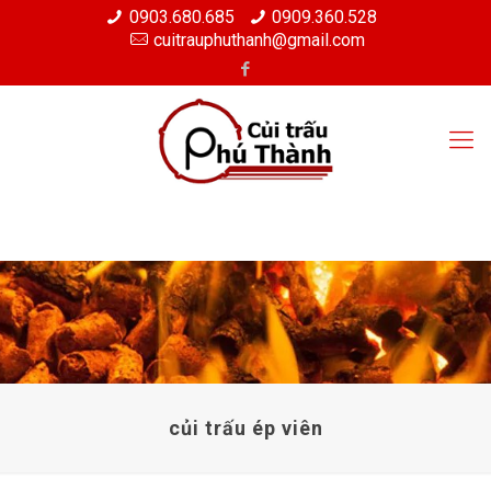
0903.680.685
0909.360.528
cuitrauphuthanh@gmail.com
củi trấu ép viên