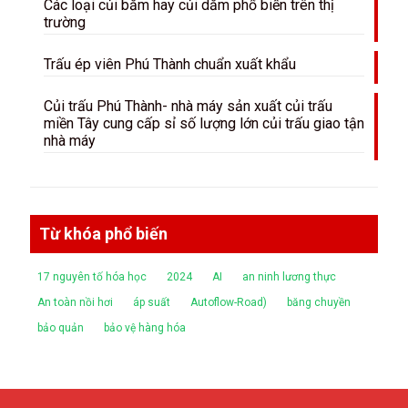
Các loại củi băm hay củi dăm phổ biến trên thị
trường
Trấu ép viên Phú Thành chuẩn xuất khẩu
Củi trấu Phú Thành- nhà máy sản xuất củi trấu
miền Tây cung cấp sỉ số lượng lớn củi trấu giao tận
nhà máy
Từ khóa phổ biến
17 nguyên tố hóa học
2024
AI
an ninh lương thực
An toàn nồi hơi
áp suất
Autoflow-Road)
băng chuyền
bảo quản
bảo vệ hàng hóa