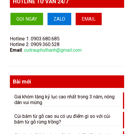
HOTLINE TƯ VẤN 24/7
GỌI NGAY
ZALO
EMAIL
Hotline 1:
0903.680.685
Hotline 2:
0909.360.528
Email
:
cuitrauphuthanh@gmail.com
Bài mới
Giá khóm tăng kỷ lục cao nhất trong 3 năm, nông
dân vui mừng
Củi băm từ gỗ cao su có ưu điểm gì so với củi
băm từ gỗ rừng trồng?