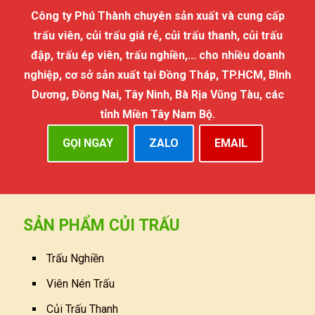
Công ty Phú Thành chuyên sản xuất và cung cấp
trấu viên, củi trấu giá rẻ, củi trấu thanh, củi trấu
đập, trấu ép viên, trấu nghiền,... cho nhiều doanh
nghiệp, cơ sở sản xuất tại Đồng Tháp, TP.HCM, Bình
Dương, Đồng Nai, Tây Ninh, Bà Rịa Vũng Tàu, các
tỉnh Miền Tây Nam Bộ.
GỌI NGAY
ZALO
EMAIL
SẢN PHẨM CỦI TRẤU
Trấu Nghiền
Viên Nén Trấu
Củi Trấu Thanh