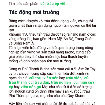
Tìm hiểu sản phẩm
củi trấu ép viên
Tác động môi trường
Bằng cách chuyển vỏ trấu thành dạng viên, chúng tôi
giảm chất thải và tận dụng nguồn tài nguyên có thể tái
tạo.
Khoảng 150 triệu tấn trấu được tạo ra hàng năm ở các
vùng trồng lúa, bao gồm Nam Mỹ, Ấn Độ, Trung Quốc
và Đông Nam Á.
Tóm lại, viên trấu đóng vai trò quan trọng trong nông
nghiệp bền vững và sản xuất năng lượng, cung cấp
giải pháp thay thế cho nhiên liệu hóa thạch truyền
thống và góp phần bảo tồn môi trường.
Công ty Phú Thành là nhà sản xuất củi trấu ở miền Tây
uy tín, chuyên cung cấp các nhiên liệu đốt xanh và
sạch như là:
củi trấu viên nén
hay
trấu viên
,
củi
trấu thanh
,
củi trấu đập
,
trấu nghiền
,
củi mùn cưa
ép
hay
viên nén gỗ
Mọi nhu cầu từ ít đến số lượng
lớn, nguồn cung ổn định, nhà máy sản xuất củi trấu
Phú Thành phục vụ mọi nhu cầu của Quý Khách.
Hãy liên hệ ngay với chúng tôi để được báo giá tốt và