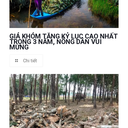
GIÁ KHÓM TĂNG KỶ LỤC CAO NHẤT
TRONG 3 NĂM, NÔNG DÂN VUI
MỪNG
Chi tiết