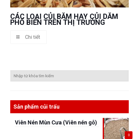
CÁC LOẠI CỦI BĂM HAY CỦI DĂM
PHỔ BIẾN TRÊN THỊ TRƯỜNG
Chi tiết
Sản phẩm củi trấu
Viên Nén Mùn Cưa (Viên nén gỗ)
0