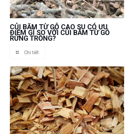
CỦI BĂM TỪ GỖ CAO SU CÓ ƯU
ĐIỂM GÌ SO VỚI CỦI BĂM TỪ GỖ
RỪNG TRỒNG?
Chi tiết