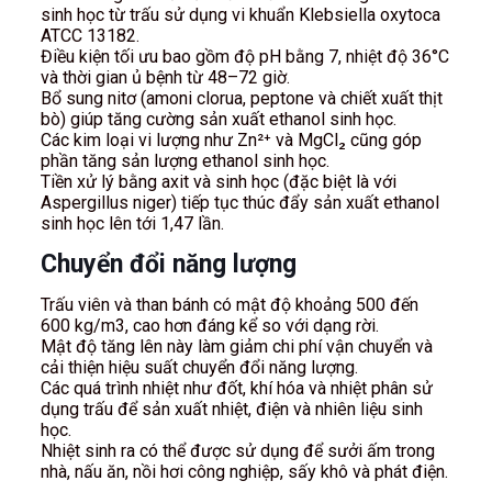
sinh học từ trấu sử dụng vi khuẩn Klebsiella oxytoca
ATCC 13182.
Điều kiện tối ưu bao gồm độ pH bằng 7, nhiệt độ 36°C
và thời gian ủ bệnh từ 48–72 giờ.
Bổ sung nitơ (amoni clorua, peptone và chiết xuất thịt
bò) giúp tăng cường sản xuất ethanol sinh học.
Các kim loại vi lượng như Zn²⁺ và MgCl₂ cũng góp
phần tăng sản lượng ethanol sinh học.
Tiền xử lý bằng axit và sinh học (đặc biệt là với
Aspergillus niger) tiếp tục thúc đẩy sản xuất ethanol
sinh học lên tới 1,47 lần.
Chuyển đổi năng lượng
Trấu viên và than bánh có mật độ khoảng 500 đến
600 kg/m3, cao hơn đáng kể so với dạng rời.
Mật độ tăng lên này làm giảm chi phí vận chuyển và
cải thiện hiệu suất chuyển đổi năng lượng.
Các quá trình nhiệt như đốt, khí hóa và nhiệt phân sử
dụng trấu để sản xuất nhiệt, điện và nhiên liệu sinh
học.
Nhiệt sinh ra có thể được sử dụng để sưởi ấm trong
nhà, nấu ăn, nồi hơi công nghiệp, sấy khô và phát điện.