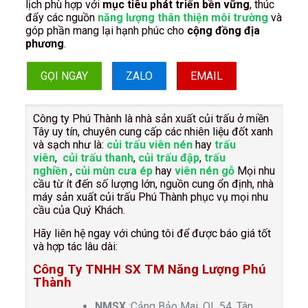
lịch phù hợp với
mục tiêu phát triển bền vững
, thúc
đẩy các nguồn
năng lượng thân thiện môi trường
và
góp phần mang lại hạnh phúc cho
cộng đồng địa
phương
.
GỌI NGAY
ZALO
EMAIL
Công ty Phú Thành là nhà sản xuất củi trấu ở miền
Tây uy tín, chuyên cung cấp các nhiên liệu đốt xanh
và sạch như là:
củi trấu viên nén
hay
trấu
viên
,
củi trấu thanh
,
củi trấu đập
,
trấu
nghiền
,
củi mùn cưa ép
hay
viên nén gỗ
Mọi nhu
cầu từ ít đến số lượng lớn, nguồn cung ổn định, nhà
máy sản xuất củi trấu Phú Thành phục vụ mọi nhu
cầu của Quý Khách.
Hãy liên hệ ngay với chúng tôi để được báo giá tốt
và hợp tác lâu dài:
Công Ty TNHH SX TM Năng Lượng Phú
Thành
NMSX
:Cảng Bảo Mai, QL 54, Tân