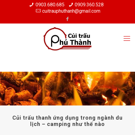
0903.680.685
0909.360.528
cuitrauphuthanh@gmail.com
Củi trấu thanh ứng dụng trong ngành du
lịch – camping như thế nào