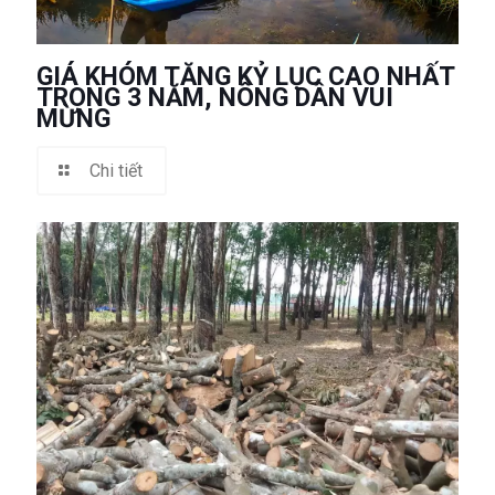
GIÁ KHÓM TĂNG KỶ LỤC CAO NHẤT
TRONG 3 NĂM, NÔNG DÂN VUI
MỪNG
Chi tiết