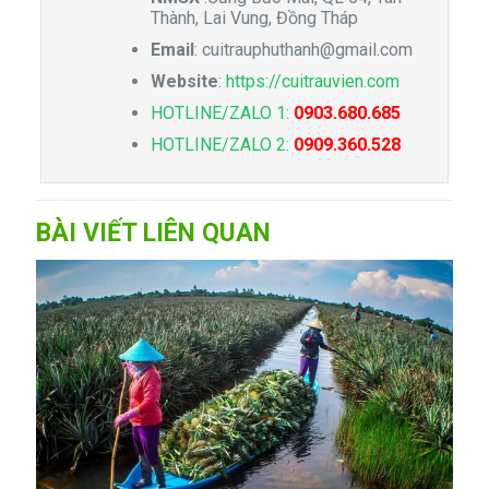
Thành, Lai Vung, Đồng Tháp
Email
:
cuitrauphuthanh@gmail.com
Website
:
https://cuitrauvien.com
HOTLINE/ZALO 1:
0903.680.685
HOTLINE/ZALO 2:
0909.360.528
BÀI VIẾT LIÊN QUAN