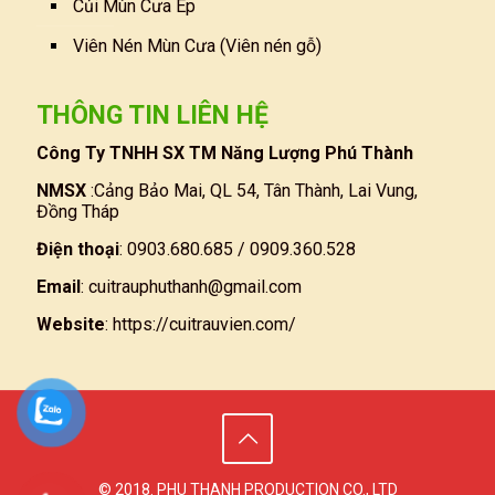
Củi Mùn Cưa Ép
Viên Nén Mùn Cưa (Viên nén gỗ)
THÔNG TIN LIÊN HỆ
Công Ty TNHH SX TM Năng Lượng Phú Thành
NMSX
:Cảng Bảo Mai, QL 54, Tân Thành, Lai Vung,
Đồng Tháp
Điện thoại
: 0903.680.685 / 0909.360.528
Email
:
cuitrauphuthanh@gmail.com
Website
:
https://cuitrauvien.com/
© 2018. PHU THANH PRODUCTION CO., LTD