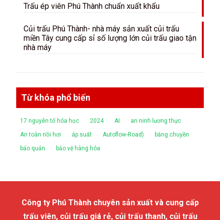
Trấu ép viên Phú Thành chuẩn xuất khẩu
Củi trấu Phú Thành- nhà máy sản xuất củi trấu
miền Tây cung cấp sỉ số lượng lớn củi trấu giao tận
nhà máy
Từ khóa phổ biến
17 nguyên tố hóa học
2024
AI
an ninh lương thực
An toàn nồi hơi
áp suất
Autoflow-Road)
băng chuyền
bảo quản
bảo vệ hàng hóa
Công ty Phú Thành chuyên sản xuất và cung cấp
trấu viên, củi trấu giá rẻ, củi trấu thanh, củi trấu