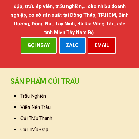
đập, trấu ép viên, trấu nghiền,... cho nhiều doanh
nghiệp, cơ sở sản xuất tại Đồng Tháp, TP.HCM, Bình
Dương, Đồng Nai, Tây Ninh, Bà Rịa Vũng Tàu, các
tỉnh Miền Tây Nam Bộ.
GỌI NGAY
ZALO
EMAIL
SẢN PHẨM CỦI TRẤU
Trấu Nghiền
Viên Nén Trấu
Củi Trấu Thanh
Củi Trấu Đập