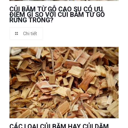
CỦI BĂM TỪ GỖ CAO SU CÓ ƯU
ĐIỂM GÌ SO VỚI CỦI BĂM TỪ GỖ
RỪNG TRỒNG?
Chi tiết
CÁC LOẠI CỦI BĂM HAY CỦI DĂM