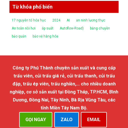
Từ khóa phổ biến
17 nguyên tố hóa học
2024
AI
an ninh lương thực
An toàn nồi hơi
áp suất
Autoflow-Road)
băng chuyền
bảo quản
bảo vệ hàng hóa
Công ty Phú Thành chuyên sản xuất và cung cấp
trấu viên, củi trấu giá rẻ, củi trấu thanh, củi trấu
đập, trấu ép viên, trấu nghiền,... cho nhiều doanh
nghiệp, cơ sở sản xuất tại Đồng Tháp, TP.HCM, Bình
Dương, Đồng Nai, Tây Ninh, Bà Rịa Vũng Tàu, các
tỉnh Miền Tây Nam Bộ.
GỌI NGAY
ZALO
EMAIL