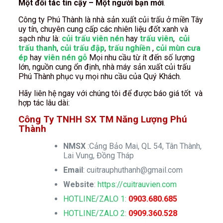
Một đối tác tin cậy – Một người bạn mới
.
Công ty Phú Thành là nhà sản xuất củi trấu ở miền Tây
uy tín, chuyên cung cấp các nhiên liệu đốt xanh và
sạch như là:
củi trấu viên nén
hay
trấu viên
,
củi
trấu thanh
,
củi trấu đập
,
trấu nghiền
,
củi mùn cưa
ép
hay
viên nén gỗ
Mọi nhu cầu từ ít đến số lượng
lớn, nguồn cung ổn định, nhà máy sản xuất củi trấu
Phú Thành phục vụ mọi nhu cầu của Quý Khách.
Hãy liên hệ ngay với chúng tôi để được báo giá tốt và
hợp tác lâu dài:
Công Ty TNHH SX TM Năng Lượng Phú
Thành
NMSX
:Cảng Bảo Mai, QL 54, Tân Thành,
Lai Vung, Đồng Tháp
Email
:
cuitrauphuthanh@gmail.com
Website
:
https://cuitrauvien.com
HOTLINE/ZALO 1:
0903.680.685
HOTLINE/ZALO 2:
0909.360.528