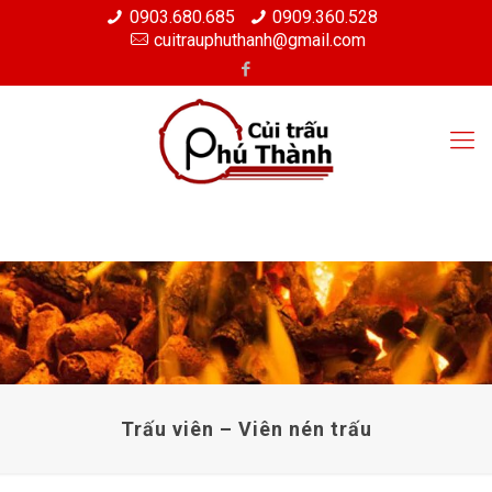
0903.680.685
0909.360.528
cuitrauphuthanh@gmail.com
Trấu viên – Viên nén trấu