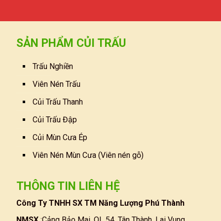
SẢN PHẨM CỦI TRẤU
Trấu Nghiền
Viên Nén Trấu
Củi Trấu Thanh
Củi Trấu Đập
Củi Mùn Cưa Ép
Viên Nén Mùn Cưa (Viên nén gỗ)
THÔNG TIN LIÊN HỆ
Công Ty TNHH SX TM Năng Lượng Phú Thành
NMSX
:Cảng Bảo Mai, QL 54, Tân Thành, Lai Vung,