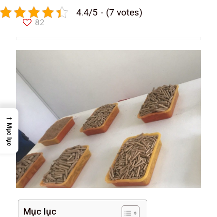
4.4/5 - (7 votes)
82
→
Mục lục
Mục lục