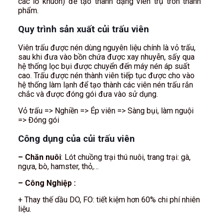
các lỗ khuôn) để tạo thành dạng viên trụ tròn thành
phẩm.
Quy trình sản xuất củi trấu viên
Viên trấu được nén dùng nguyên liệu chính là vỏ trấu,
sau khi đưa vào bồn chứa được xay nhuyễn, sấy qua
hệ thống lọc bụi được chuyển đến máy nén áp suất
cao. Trấu được nén thành viên tiếp tục được cho vào
hệ thống làm lạnh để tạo thành các viên nén trấu rắn
chắc và được đóng gói đưa vào sử dụng.
Vỏ trấu => Nghiền => Ép viên => Sàng bụi, làm nguội
=> Đóng gói
Công dụng của củi trấu viên
– Chăn nuôi
: Lót chuồng trại thú nuôi, trang trại: gà,
ngựa, bò, hamster, thỏ,…
– Công Nghiệp :
+ Thay thế dầu DO, FO: tiết kiệm hơn 60% chi phí nhiên
liệu.