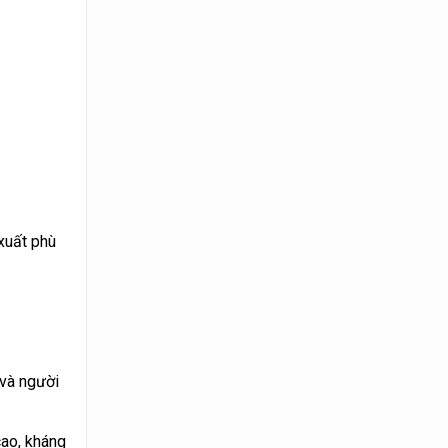
xuất phù
 và người
cao, kháng