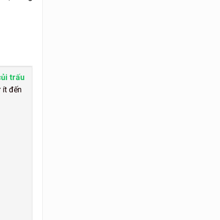
củi trấu
 ít đến