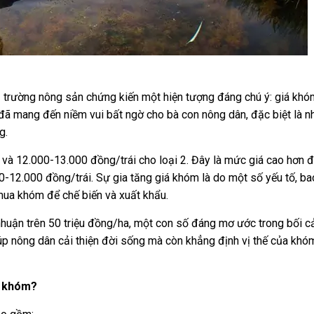
ị trường nông sản chứng kiến một hiện tượng đáng chú ý: giá khó
 đã mang đến niềm vui bất ngờ cho bà con nông dân, đặc biệt là 
g.
 và 12.000-13.000 đồng/trái cho loại 2. Đây là mức giá cao hơn 
00-12.000 đồng/trái. Sự gia tăng giá khóm là do một số yếu tố, b
 mua khóm để chế biến và xuất khẩu.
 nhuận trên 50 triệu đồng/ha, một con số đáng mơ ước trong bối c
giúp nông dân cải thiện đời sống mà còn khẳng định vị thế của kh
a khóm?