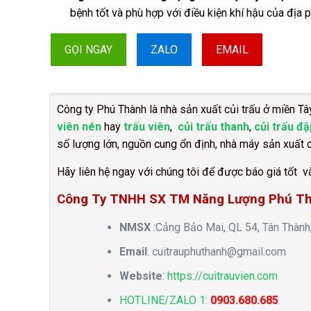
bệnh tốt và phù hợp với điều kiện khí hậu của địa 
GỌI NGAY
ZALO
EMAIL
Công ty Phú Thành là nhà sản xuất củi trấu ở miền Tây
viên nén
hay
trấu viên
,
củi trấu thanh
,
củi trấu đậ
số lượng lớn, nguồn cung ổn định, nhà máy sản xuất 
Hãy liên hệ ngay với chúng tôi để được báo giá tốt và
Công Ty TNHH SX TM Năng Lượng Phú T
NMSX
:Cảng Bảo Mai, QL 54, Tân Thành
Email
:
cuitrauphuthanh@gmail.com
Website
:
https://cuitrauvien.com
HOTLINE/ZALO 1:
0903.680.685