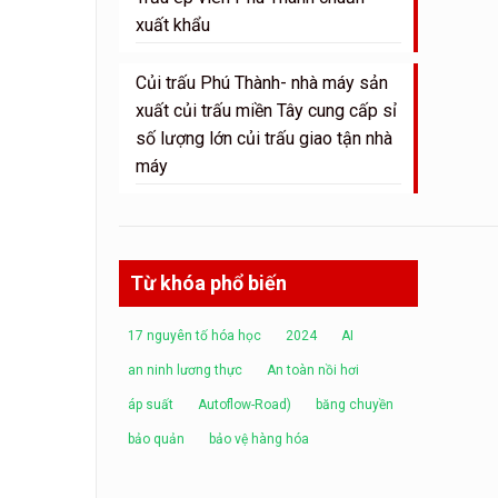
xuất khẩu
Củi trấu Phú Thành- nhà máy sản
xuất củi trấu miền Tây cung cấp sỉ
số lượng lớn củi trấu giao tận nhà
máy
Từ khóa phổ biến
17 nguyên tố hóa học
2024
AI
an ninh lương thực
An toàn nồi hơi
áp suất
Autoflow-Road)
băng chuyền
bảo quản
bảo vệ hàng hóa