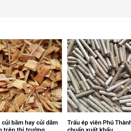
i củi băm hay củi dăm
Trấu ép viên Phú Thàn
n trên thị trường
chuẩn xuất khẩu