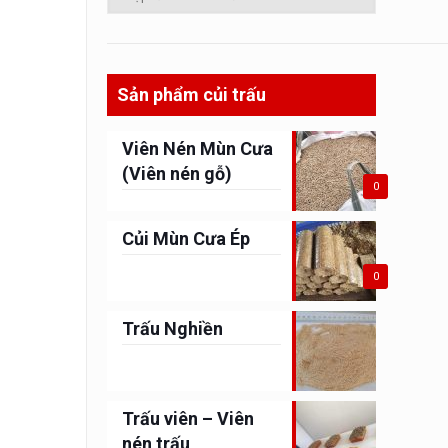
Sản phẩm củi trấu
Viên Nén Mùn Cưa
(Viên nén gỗ)
0
Củi Mùn Cưa Ép
0
Trấu Nghiền
Trấu viên – Viên
nén trấu