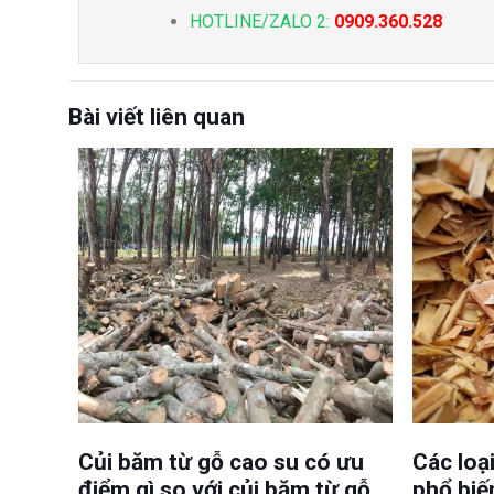
HOTLINE/ZALO 2:
0909.360.528
Bài viết liên quan
Củi băm từ gỗ cao su có ưu
Các loạ
điểm gì so với củi băm từ gỗ
phổ biế