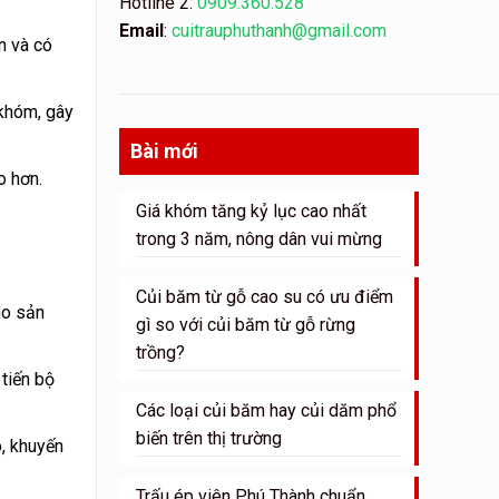
Hotline 2:
0909.360.528
Email
:
cuitrauphuthanh@gmail.com
n và có
 khóm, gây
Bài mới
o hơn.
Giá khóm tăng kỷ lục cao nhất
trong 3 năm, nông dân vui mừng
Củi băm từ gỗ cao su có ưu điểm
ho sản
gì so với củi băm từ gỗ rừng
trồng?
tiến bộ
Các loại củi băm hay củi dăm phổ
biến trên thị trường
o, khuyến
Trấu ép viên Phú Thành chuẩn