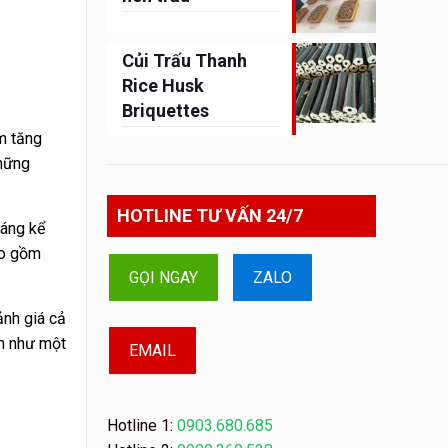
Củi Trấu Thanh
Rice Husk
Briquettes
m tăng
những
HOTLINE TƯ VẤN 24/7
đáng kể
ao gồm
GỌI NGAY
ZALO
ảnh giá cả
óm như một
EMAIL
Hotline 1:
0903.680.685