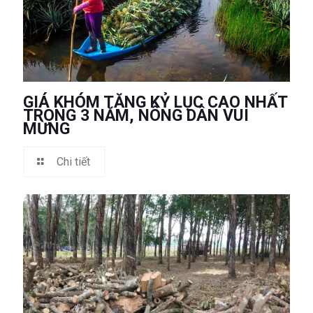
GIÁ KHÓM TĂNG KỶ LỤC CAO NHẤT
TRONG 3 NĂM, NÔNG DÂN VUI
MỪNG
Chi tiết