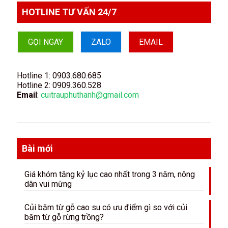
HOTLINE TƯ VẤN 24/7
GỌI NGAY
ZALO
EMAIL
Hotline 1:
0903.680.685
Hotline 2:
0909.360.528
Email
:
cuitrauphuthanh@gmail.com
Bài mới
Giá khóm tăng kỷ lục cao nhất trong 3 năm, nông
dân vui mừng
Củi băm từ gỗ cao su có ưu điểm gì so với củi
băm từ gỗ rừng trồng?