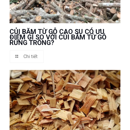
CỦI BĂM TỪ GỖ CAO SU CÓ ƯU
ĐIỂM GÌ SO VỚI CỦI BĂM TỪ GỖ
RỪNG TRỒNG?
Chi tiết