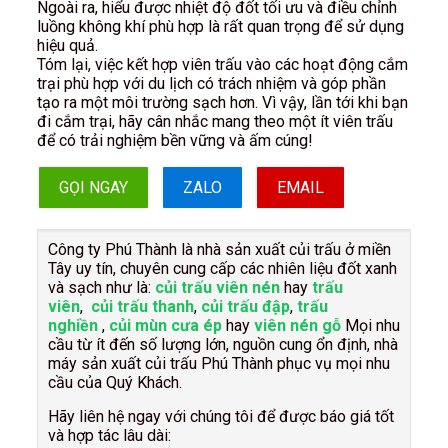
Ngoài ra, hiểu được nhiệt độ đốt tối ưu và điều chỉnh
luồng không khí phù hợp là rất quan trọng để sử dụng
hiệu quả.
Tóm lại, việc kết hợp viên trấu vào các hoạt động cắm
trại phù hợp với du lịch có trách nhiệm và góp phần
tạo ra một môi trường sạch hơn. Vì vậy, lần tới khi bạn
đi cắm trại, hãy cân nhắc mang theo một ít viên trấu
để có trải nghiệm bền vững và ấm cúng!
GỌI NGAY
ZALO
EMAIL
Công ty Phú Thành là nhà sản xuất củi trấu ở miền
Tây uy tín, chuyên cung cấp các nhiên liệu đốt xanh
và sạch như là:
củi trấu viên nén
hay
trấu
viên
,
củi trấu thanh
,
củi trấu đập
,
trấu
nghiền
,
củi mùn cưa ép
hay
viên nén gỗ
Mọi nhu
cầu từ ít đến số lượng lớn, nguồn cung ổn định, nhà
máy sản xuất củi trấu Phú Thành phục vụ mọi nhu
cầu của Quý Khách.
Hãy liên hệ ngay với chúng tôi để được báo giá tốt
và hợp tác lâu dài: