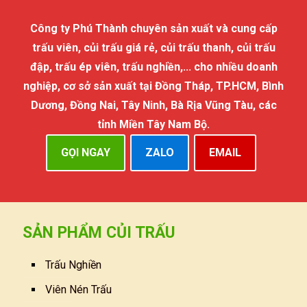
Công ty Phú Thành chuyên sản xuất và cung cấp
trấu viên, củi trấu giá rẻ, củi trấu thanh, củi trấu
đập, trấu ép viên, trấu nghiền,... cho nhiều doanh
nghiệp, cơ sở sản xuất tại Đồng Tháp, TP.HCM, Bình
Dương, Đồng Nai, Tây Ninh, Bà Rịa Vũng Tàu, các
tỉnh Miền Tây Nam Bộ.
GỌI NGAY
ZALO
EMAIL
SẢN PHẨM CỦI TRẤU
Trấu Nghiền
Viên Nén Trấu