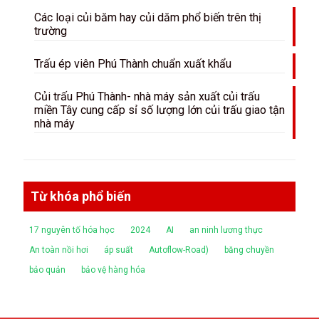
Các loại củi băm hay củi dăm phổ biến trên thị
trường
Trấu ép viên Phú Thành chuẩn xuất khẩu
Củi trấu Phú Thành- nhà máy sản xuất củi trấu
miền Tây cung cấp sỉ số lượng lớn củi trấu giao tận
nhà máy
Từ khóa phổ biến
17 nguyên tố hóa học
2024
AI
an ninh lương thực
An toàn nồi hơi
áp suất
Autoflow-Road)
băng chuyền
bảo quản
bảo vệ hàng hóa