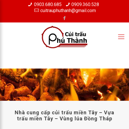
0903.680.685
0909.360.528
×
cuitrauphuthanh@gmail.com
Nhà cung cấp củi trấu miền Tây – Vựa
trấu miền Tây – Vùng lúa Đồng Tháp