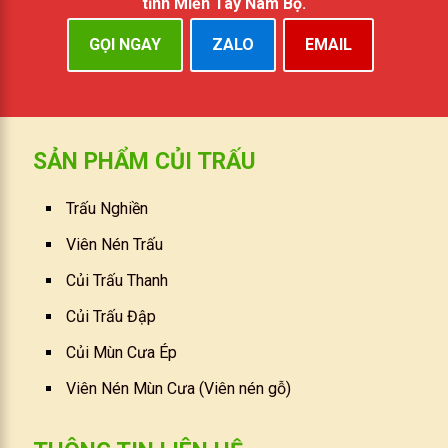
tỉnh Miền Tây Nam Bộ.
GỌI NGAY
ZALO
EMAIL
SẢN PHẨM CỦI TRẤU
Trấu Nghiền
Viên Nén Trấu
Củi Trấu Thanh
Củi Trấu Đập
Củi Mùn Cưa Ép
Viên Nén Mùn Cưa (Viên nén gỗ)