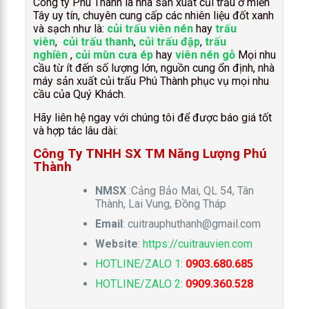
Công ty Phú Thành là nhà sản xuất củi trấu ở miền
Tây uy tín, chuyên cung cấp các nhiên liệu đốt xanh
và sạch như là:
củi trấu viên nén
hay
trấu
viên
,
củi trấu thanh
,
củi trấu đập
,
trấu
nghiền
,
củi mùn cưa ép
hay
viên nén gỗ
Mọi nhu
cầu từ ít đến số lượng lớn, nguồn cung ổn định, nhà
máy sản xuất củi trấu Phú Thành phục vụ mọi nhu
cầu của Quý Khách.
Hãy liên hệ ngay với chúng tôi để được báo giá tốt
và hợp tác lâu dài:
Công Ty TNHH SX TM Năng Lượng Phú
Thành
NMSX
:Cảng Bảo Mai, QL 54, Tân
Thành, Lai Vung, Đồng Tháp
Email
:
cuitrauphuthanh@gmail.com
Website
:
https://cuitrauvien.com
HOTLINE/ZALO 1:
0903.680.685
HOTLINE/ZALO 2:
0909.360.528