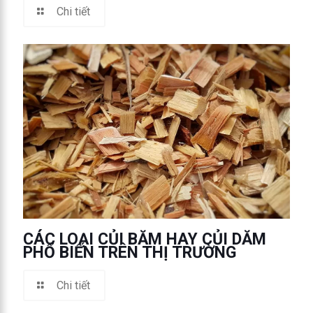
Chi tiết
CÁC LOẠI CỦI BĂM HAY CỦI DĂM
PHỔ BIẾN TRÊN THỊ TRƯỜNG
Chi tiết