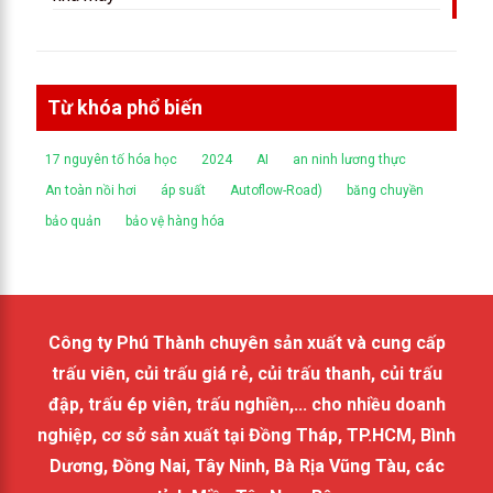
Từ khóa phổ biến
17 nguyên tố hóa học
2024
AI
an ninh lương thực
An toàn nồi hơi
áp suất
Autoflow-Road)
băng chuyền
bảo quản
bảo vệ hàng hóa
Công ty Phú Thành chuyên sản xuất và cung cấp
trấu viên, củi trấu giá rẻ, củi trấu thanh, củi trấu
đập, trấu ép viên, trấu nghiền,... cho nhiều doanh
nghiệp, cơ sở sản xuất tại Đồng Tháp, TP.HCM, Bình
Dương, Đồng Nai, Tây Ninh, Bà Rịa Vũng Tàu, các