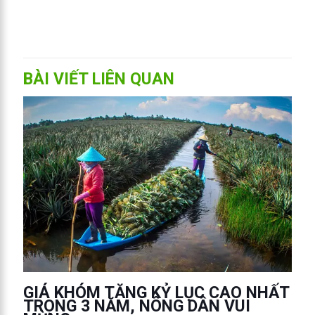
BÀI VIẾT LIÊN QUAN
GIÁ KHÓM TĂNG KỶ LỤC CAO NHẤT
TRONG 3 NĂM, NÔNG DÂN VUI