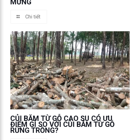
MỪNG
Chi tiết
CỦI BĂM TỪ GỖ CAO SU CÓ ƯU
ĐIỂM GÌ SO VỚI CỦI BĂM TỪ GỖ
RỪNG TRỒNG?