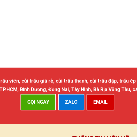
 viên, củi trấu giá rẻ, củi trấu thanh, củi trấu đập, trấu ép 
 TP.HCM, Bình Dương, Đồng Nai, Tây Ninh, Bà Rịa Vũng Tàu, c
GỌI NGAY
ZALO
EMAIL