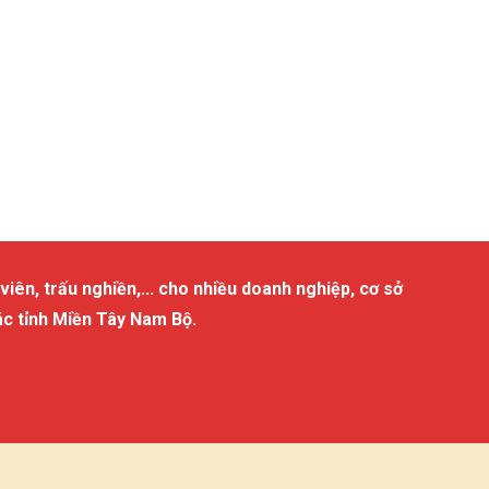
viên, trấu nghiền,... cho nhiều doanh nghiệp, cơ sở
ác tỉnh Miền Tây Nam Bộ.