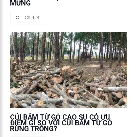
MỪNG
Chi tiết
CỦI BĂM TỪ GỖ CAO SU CÓ ƯU
ĐIỂM GÌ SO VỚI CỦI BĂM TỪ GỖ
RỪNG TRỒNG?