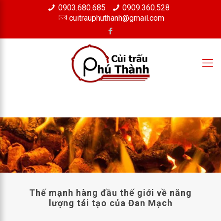
0903.680.685
0909.360.528
×
cuitrauphuthanh@gmail.com
Thế mạnh hàng đầu thế giới về năng
lượng tái tạo của Đan Mạch