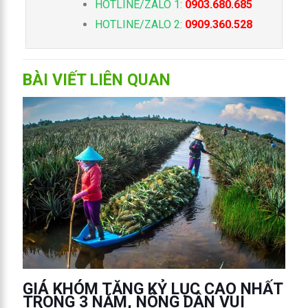
HOTLINE/ZALO 1:
0903.680.685
HOTLINE/ZALO 2:
0909.360.528
BÀI VIẾT LIÊN QUAN
GIÁ KHÓM TĂNG KỶ LỤC CAO NHẤT
TRONG 3 NĂM, NÔNG DÂN VUI