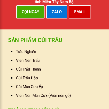
tỉnh Miền Tây Nam Bộ.
GỌI NGAY
ZALO
EMAIL
SẢN PHẨM CỦI TRẤU
Trấu Nghiền
Viên Nén Trấu
Củi Trấu Thanh
Củi Trấu Đập
Củi Mùn Cưa Ép
Viên Nén Mùn Cưa (Viên nén gỗ)