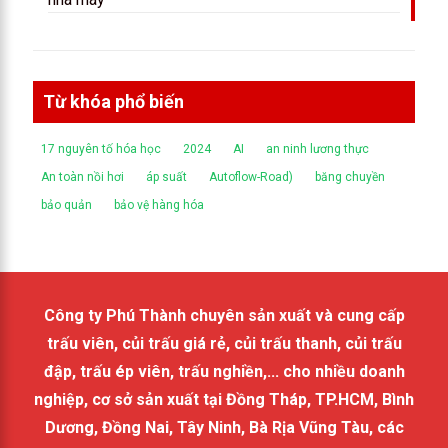
Từ khóa phổ biến
17 nguyên tố hóa học
2024
AI
an ninh lương thực
An toàn nồi hơi
áp suất
Autoflow-Road)
băng chuyền
bảo quản
bảo vệ hàng hóa
Công ty Phú Thành chuyên sản xuất và cung cấp
trấu viên, củi trấu giá rẻ, củi trấu thanh, củi trấu
đập, trấu ép viên, trấu nghiền,... cho nhiều doanh
nghiệp, cơ sở sản xuất tại Đồng Tháp, TP.HCM, Bình
Dương, Đồng Nai, Tây Ninh, Bà Rịa Vũng Tàu, các