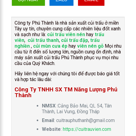
Công ty Phú Thành là nhà sản xuất củi trấu ở miền
Tây uy tín, chuyên cung cấp các nhiên liệu đốt xanh
và sạch như là:
củi trấu viên nén
hay
trấu
viên
,
củi trấu thanh
,
củi trấu đập
,
trấu
nghiền
,
củi mùn cưa ép
hay
viên nén gỗ
Mọi nhu
cầu từ ít đến số lượng lớn, nguồn cung ổn định, nhà
máy sản xuất củi trấu Phú Thành phục vụ mọi nhu
cầu của Quý Khách.
Hãy liên hệ ngay với chúng tôi để được báo giá tốt
và hợp tác lâu dài:
Công Ty TNHH SX TM Năng Lượng Phú
Thành
NMSX
:Cảng Bảo Mai, QL 54, Tân
Thành, Lai Vung, Đồng Tháp
Email
:
cuitrauphuthanh@gmail.com
Website
:
https://cuitrauvien.com