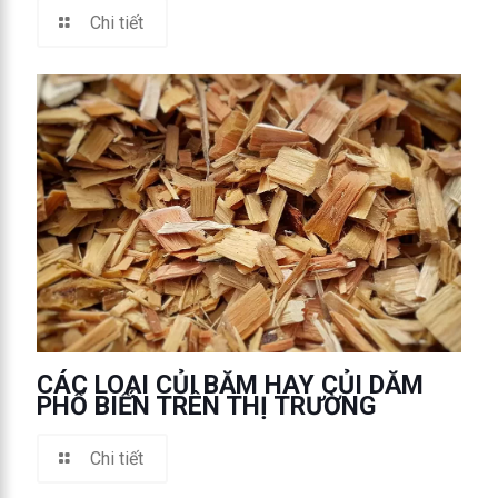
Chi tiết
CÁC LOẠI CỦI BĂM HAY CỦI DĂM
PHỔ BIẾN TRÊN THỊ TRƯỜNG
Chi tiết