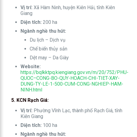
Vị trí:
Xã Hàm Ninh, huyện Kiên Hải, tỉnh Kiên
Giang
Diện tích:
200 ha
Ngành nghề thu hút:
Du lịch – Dịch vụ
Chế biến thủy sản
Dệt may – Da Giày
Website:
https://bqlkktpq.kiengiang.gov.vn/m/20/752/PHU-
QUOC–CONG-BO-QUY-HOACH-CHI-TIET-XAY-
DUNG-TY-LE-1-500-CUM-CONG-NGHIEP-HAM-
NINH.html
5. KCN Rạch Giá:
Vị trí:
Phường Vĩnh Lạc, thành phố Rạch Giá, tỉnh
Kiên Giang
Diện tích:
100 ha
Ngành nghề thu hút: