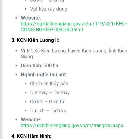
Vật liệu xây dựng
Website:
https://bqlkkt.kiengiang.gov.vn/m/119/521/KHU-
CONG-NGHIEP-XEO-RO.html
3. KCN Kiên Lương II:
Vị trí:
Xã Kiên Lương, huyện Kiên Lương, tỉnh Kiên
Giang
Diện tích:
500 ha
Ngành nghề thu hút:
Chế biến thủy sản
Dệt may – Da Giày
Cơ khí – Điện tử
Du lịch – Dịch vụ
Website:
https://skhdt.kiengiang.gov.vn/m/trangchu.aspx
4. KCN Hàm Ninh: