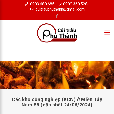
0903.680.685
0909.360.528
×
cuitrauphuthanh@gmail.com
Các khu công nghiệp (KCN) ở Miền Tây
Nam Bộ (cập nhật 24/06/2024)