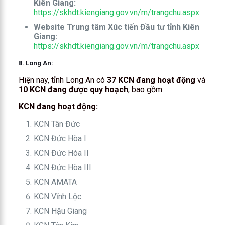
Kiên Giang:
https://skhdt.kiengiang.gov.vn/m/trangchu.aspx
Website Trung tâm Xúc tiến Đầu tư tỉnh Kiên
Giang:
https://skhdt.kiengiang.gov.vn/m/trangchu.aspx
8. Long An:
Hiện nay, tỉnh Long An có
37 KCN đang hoạt động
và
10 KCN đang được quy hoạch
, bao gồm:
KCN đang hoạt động:
KCN Tân Đức
KCN Đức Hòa I
KCN Đức Hòa II
KCN Đức Hòa III
KCN AMATA
KCN Vĩnh Lộc
KCN Hậu Giang