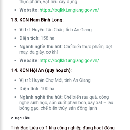
thực phẩm, vật liệu xây dựng
Website:
https://bqlkkt.angiang.gov.vn/
1.3. KCN Nam Bình Long:
Vị trí:
Huyện Tân Châu, tỉnh An Giang
Diện tích:
158 ha
Ngành nghề thu hút:
Chế biến thực phẩm, dệt
may, da giày, cơ khí
Website:
https://bqlkkt.angiang.gov.vn/
1.4. KCN Hội An (quy hoạch):
Vị trí:
Huyện Chợ Mới, tỉnh An Giang
Diện tích:
100 ha
Ngành nghề thu hút:
Chế biến rau quả, công
nghệ sinh học, sản xuất phân bón, xay xát – lau
bóng gạo, chế biến thủy sản đông lạnh
2. Bạc Liêu:
Tỉnh Bạc Liêu có 1 khu công nghiệp đang hoạt động,