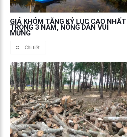
GIÁ KHÓM TĂNG KỶ LỤC CAO NHẤT
TRONG 3 NĂM, NÔNG DÂN VUI
MỪNG
Chi tiết