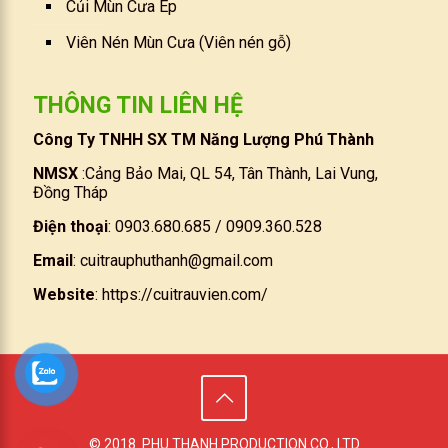
Củi Mùn Cưa Ép
Viên Nén Mùn Cưa (Viên nén gỗ)
THÔNG TIN LIÊN HỆ
Công Ty TNHH SX TM Năng Lượng Phú Thành
NMSX
:Cảng Bảo Mai, QL 54, Tân Thành, Lai Vung,
Đồng Tháp
Điện thoại
: 0903.680.685 / 0909.360.528
Email
:
cuitrauphuthanh@gmail.com
Website
:
https://cuitrauvien.com/
© 2018. PHU THANH PRODUCTION CO., LTD