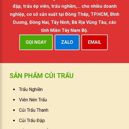
đập, trấu ép viên, trấu nghiền,... cho nhiều doanh
nghiệp, cơ sở sản xuất tại Đồng Tháp, TP.HCM, Bình
Dương, Đồng Nai, Tây Ninh, Bà Rịa Vũng Tàu, các
tỉnh Miền Tây Nam Bộ.
GỌI NGAY
ZALO
EMAIL
SẢN PHẨM CỦI TRẤU
Trấu Nghiền
Viên Nén Trấu
Củi Trấu Thanh
Củi Trấu Đập