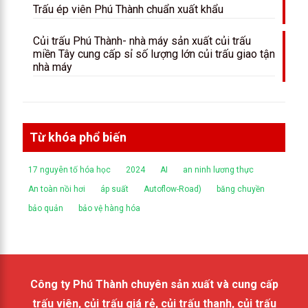
Trấu ép viên Phú Thành chuẩn xuất khẩu
Củi trấu Phú Thành- nhà máy sản xuất củi trấu
miền Tây cung cấp sỉ số lượng lớn củi trấu giao tận
nhà máy
Từ khóa phổ biến
17 nguyên tố hóa học
2024
AI
an ninh lương thực
An toàn nồi hơi
áp suất
Autoflow-Road)
băng chuyền
bảo quản
bảo vệ hàng hóa
Công ty Phú Thành chuyên sản xuất và cung cấp
trấu viên, củi trấu giá rẻ, củi trấu thanh, củi trấu