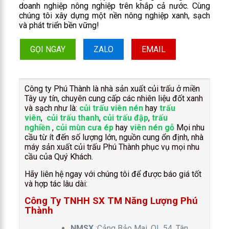
doanh nghiệp nông nghiệp trên khắp cả nước. Cùng
chúng tôi xây dựng một nền nông nghiệp xanh, sạch
và phát triển bền vững!
GỌI NGAY
ZALO
EMAIL
Công ty Phú Thành là nhà sản xuất củi trấu ở miền
Tây uy tín, chuyên cung cấp các nhiên liệu đốt xanh
và sạch như là:
củi trấu viên nén
hay
trấu
viên
,
củi trấu thanh
,
củi trấu đập
,
trấu
nghiền
,
củi mùn cưa ép
hay
viên nén gỗ
Mọi nhu
cầu từ ít đến số lượng lớn, nguồn cung ổn định, nhà
máy sản xuất củi trấu Phú Thành phục vụ mọi nhu
cầu của Quý Khách.
Hãy liên hệ ngay với chúng tôi để được báo giá tốt
và hợp tác lâu dài:
Công Ty TNHH SX TM Năng Lượng Phú
Thành
NMSX
:Cảng Bảo Mai, QL 54, Tân