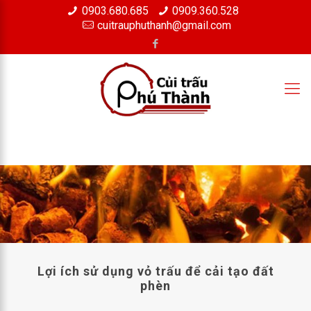
0903.680.685
0909.360.528
×
cuitrauphuthanh@gmail.com
Lợi ích sử dụng vỏ trấu để cải tạo đất
phèn