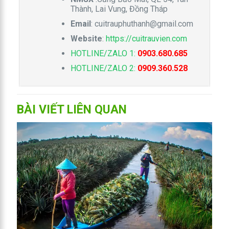
Thành, Lai Vung, Đồng Tháp
Email
:
cuitrauphuthanh@gmail.com
Website
:
https://cuitrauvien.com
HOTLINE/ZALO 1:
0903.680.685
HOTLINE/ZALO 2:
0909.360.528
BÀI VIẾT LIÊN QUAN