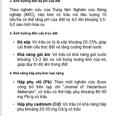
2.
Ảnh hưởng đến độ pH của đất
Theo nghiên cứu của Trung tâm Nghiên cứu Nông
nghiệp (ARC), việc bón vỏ trấu với liều lượng 10
tấn/ha có thể tăng pH của đất từ 4,5 lên khoảng 5,5-
6,0 sau một mùa vụ.
3.
Ảnh hưởng đến cấu trúc đất
Độ xốp
: Vỏ trấu có tỷ lệ xốp khoảng 20-25%, giúp
cải thiện cấu trúc đất và tăng cường thoát nước.
Khả năng giữ ẩm
: Vỏ trấu có khả năng giữ nước
khoảng 1,5-2 lần so với trọng lượng khô của nó,
giúp duy trì độ ẩm trong đất.
4.
Khả năng hấp phụ kim loại nặng
Hấp phụ chì (Pb)
: Theo một nghiên cứu được
công bố trên tạp chí “Journal of Hazardous
Materials”, vỏ trấu có thể hấp phụ khoảng 80-90
mg Pb/g vỏ trấu.
Hấp phụ cadmium (Cd)
: Vỏ trấu có khả năng hấp
phụ khoảng 20-30 mg Cd/g vỏ trấu.