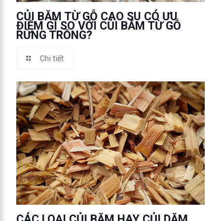
CỦI BĂM TỪ GỖ CAO SU CÓ ƯU
ĐIỂM GÌ SO VỚI CỦI BĂM TỪ GỖ
RỪNG TRỒNG?
Chi tiết
CÁC LOẠI CỦI BĂM HAY CỦI DĂM