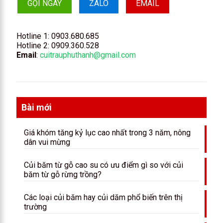
GỌI NGAY
ZALO
EMAIL
Hotline 1:
0903.680.685
Hotline 2:
0909.360.528
Email
:
cuitrauphuthanh@gmail.com
Bài mới
Giá khóm tăng kỷ lục cao nhất trong 3 năm, nông
dân vui mừng
Củi băm từ gỗ cao su có ưu điểm gì so với củi
băm từ gỗ rừng trồng?
Các loại củi băm hay củi dăm phổ biến trên thị
trường