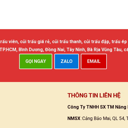
 viên, củi trấu giá rẻ, củi trấu thanh, củi trấu đập, trấu ép 
 TP.HCM, Bình Dương, Đồng Nai, Tây Ninh, Bà Rịa Vũng Tàu, c
GỌI NGAY
ZALO
EMAIL
THÔNG TIN LIÊN HỆ
Công Ty TNHH SX TM Năng 
NMSX
:Cảng Bảo Mai, QL 54, 