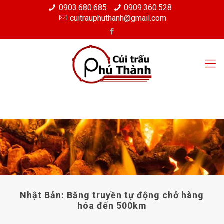
0903.680.685
0909.360.528
cuitrauphuthanh@gmail.com
Nhật Bản: Băng truyền tự động chở hàng
hóa đến 500km