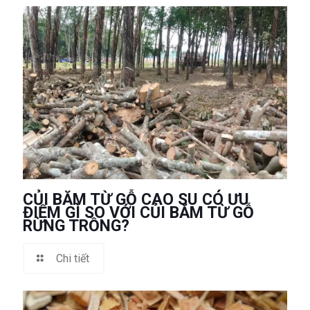
CỦI BĂM TỪ GỖ CAO SU CÓ ƯU
ĐIỂM GÌ SO VỚI CỦI BĂM TỪ GỖ
RỪNG TRỒNG?
Chi tiết