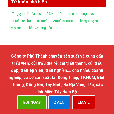
Từ khóa phổ biến
17 nguyên tố hóa học
2024
AI
an ninh lương thực
An toàn nồi hơi
áp suất
Autoflow-Road)
băng chuyền
bảo quản
bảo vệ hàng hóa
Công ty Phú Thành chuyên sản xuất và cung cấp
trấu viên, củi trấu giá rẻ, củi trấu thanh, củi trấu
đập, trấu ép viên, trấu nghiền,... cho nhiều doanh
nghiệp, cơ sở sản xuất tại Đồng Tháp, TP.HCM, Bình
Dương, Đồng Nai, Tây Ninh, Bà Rịa Vũng Tàu, các
tỉnh Miền Tây Nam Bộ.
GỌI NGAY
ZALO
EMAIL