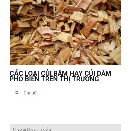
CÁC LOẠI CỦI BĂM HAY CỦI DĂM
PHỔ BIẾN TRÊN THỊ TRƯỜNG
Chi tiết