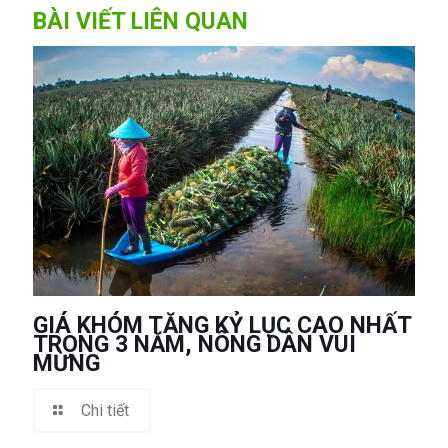
BÀI VIẾT LIÊN QUAN
GIÁ KHÓM TĂNG KỶ LỤC CAO NHẤT
TRONG 3 NĂM, NÔNG DÂN VUI
MỪNG
Chi tiết