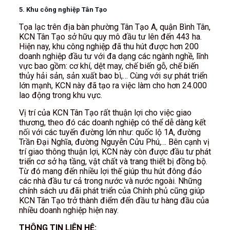
5. Khu công nghiệp Tân Tạo
Tọa lạc trên địa bàn phường Tân Tạo A, quận Bình Tân,
KCN Tân Tạo sở hữu quy mô đầu tư lên đến 443 ha.
Hiện nay, khu công nghiệp đã thu hút được hơn 200
doanh nghiệp đầu tư với đa dạng các ngành nghề, lĩnh
vực bao gồm: cơ khí, dệt may, chế biến gỗ, chế biến
thủy hải sản, sản xuất bao bì,… Cùng với sự phát triển
lớn mạnh, KCN này đã tạo ra việc làm cho hơn 24.000
lao động trong khu vực.
Vị trí của KCN Tân Tạo rất thuận lợi cho việc giao
thương, theo đó các doanh nghiệp có thể dễ dàng kết
nối với các tuyến đường lớn như: quốc lộ 1A, đường
Trần Đại Nghĩa, đường Nguyễn Cửu Phú,… Bên cạnh vị
trí giao thông thuận lợi, KCN này còn được đầu tư phát
triển cơ sở hạ tầng, vật chất và trang thiết bị đồng bộ.
Từ đó mang đến nhiều lợi thế giúp thu hút đông đảo
các nhà đầu tư cả trong nước và nước ngoài. Những
chính sách ưu đãi phát triển của Chính phủ cũng giúp
KCN Tân Tạo trở thành điểm đến đầu tư hàng đầu của
nhiều doanh nghiệp hiện nay.
THÔNG TIN LIÊN HỆ: