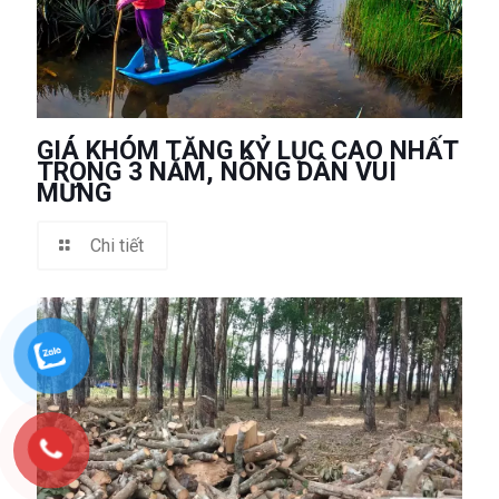
GIÁ KHÓM TĂNG KỶ LỤC CAO NHẤT
TRONG 3 NĂM, NÔNG DÂN VUI
MỪNG
Chi tiết