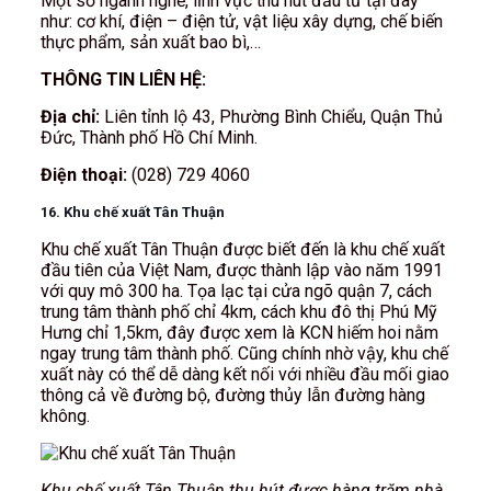
Một số ngành nghề, lĩnh vực thu hút đầu tư tại đây
như: cơ khí, điện – điện tử, vật liệu xây dựng, chế biến
thực phẩm, sản xuất bao bì,…
THÔNG TIN LIÊN HỆ:
Địa chỉ:
Liên tỉnh lộ 43, Phường Bình Chiểu, Quận Thủ
Đức, Thành phố Hồ Chí Minh.
Điện thoại:
(028) 729 4060
16. Khu chế xuất Tân Thuận
Khu chế xuất Tân Thuận được biết đến là khu chế xuất
đầu tiên của Việt Nam, được thành lập vào năm 1991
với quy mô 300 ha. Tọa lạc tại cửa ngõ quận 7, cách
trung tâm thành phố chỉ 4km, cách khu đô thị Phú Mỹ
Hưng chỉ 1,5km, đây được xem là KCN hiếm hoi nằm
ngay trung tâm thành phố. Cũng chính nhờ vậy, khu chế
xuất này có thể dễ dàng kết nối với nhiều đầu mối giao
thông cả về đường bộ, đường thủy lẫn đường hàng
không.
Khu chế xuất Tân Thuận thu hút được hàng trăm nhà