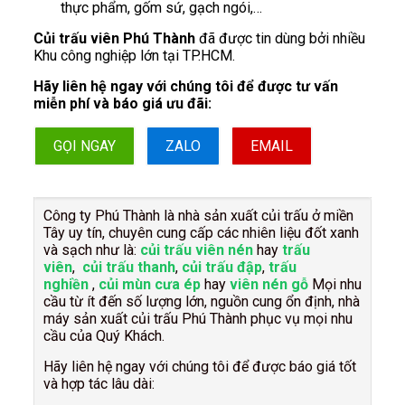
thực phẩm, gốm sứ, gạch ngói,…
Củi trấu viên Phú Thành
đã được tin dùng bởi nhiều
Khu công nghiệp lớn tại TP.HCM.
Hãy liên hệ ngay với chúng tôi để được tư vấn
miễn phí và báo giá ưu đãi:
GỌI NGAY
ZALO
EMAIL
Công ty Phú Thành là nhà sản xuất củi trấu ở miền
Tây uy tín, chuyên cung cấp các nhiên liệu đốt xanh
và sạch như là:
củi trấu viên nén
hay
trấu
viên
,
củi trấu thanh
,
củi trấu đập
,
trấu
nghiền
,
củi mùn cưa ép
hay
viên nén gỗ
Mọi nhu
cầu từ ít đến số lượng lớn, nguồn cung ổn định, nhà
máy sản xuất củi trấu Phú Thành phục vụ mọi nhu
cầu của Quý Khách.
Hãy liên hệ ngay với chúng tôi để được báo giá tốt
và hợp tác lâu dài: