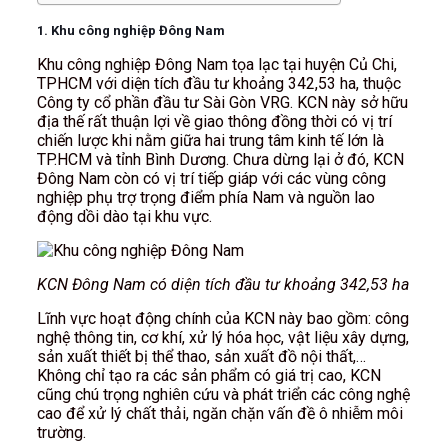
1. Khu công nghiệp Đông Nam
Khu công nghiệp Đông Nam tọa lạc tại huyện Củ Chi,
TPHCM với diện tích đầu tư khoảng 342,53 ha, thuộc
Công ty cổ phần đầu tư Sài Gòn VRG. KCN này sở hữu
địa thế rất thuận lợi về giao thông đồng thời có vị trí
chiến lược khi nằm giữa hai trung tâm kinh tế lớn là
TP.HCM và tỉnh Bình Dương. Chưa dừng lại ở đó, KCN
Đông Nam còn có vị trí tiếp giáp với các vùng công
nghiệp phụ trợ trọng điểm phía Nam và nguồn lao
động dồi dào tại khu vực.
KCN Đông Nam có diện tích đầu tư khoảng 342,53 ha
Lĩnh vực hoạt động chính của KCN này bao gồm: công
nghệ thông tin, cơ khí, xử lý hóa học, vật liệu xây dựng,
sản xuất thiết bị thể thao, sản xuất đồ nội thất,…
Không chỉ tạo ra các sản phẩm có giá trị cao, KCN
cũng chú trọng nghiên cứu và phát triển các công nghệ
cao để xử lý chất thải, ngăn chặn vấn đề ô nhiễm môi
trường.