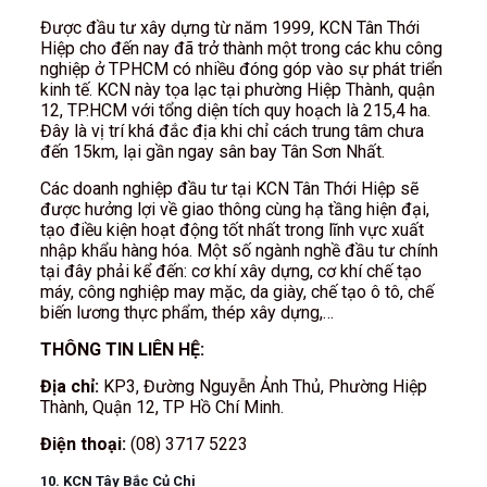
Được đầu tư xây dựng từ năm 1999, KCN Tân Thới
Hiệp cho đến nay đã trở thành một trong các khu công
nghiệp ở TPHCM có nhiều đóng góp vào sự phát triển
kinh tế. KCN này tọa lạc tại phường Hiệp Thành, quận
12, TP.HCM với tổng diện tích quy hoạch là 215,4 ha.
Đây là vị trí khá đắc địa khi chỉ cách trung tâm chưa
đến 15km, lại gần ngay sân bay Tân Sơn Nhất.
Các doanh nghiệp đầu tư tại KCN Tân Thới Hiệp sẽ
được hưởng lợi về giao thông cùng hạ tầng hiện đại,
tạo điều kiện hoạt động tốt nhất trong lĩnh vực xuất
nhập khẩu hàng hóa. Một số ngành nghề đầu tư chính
tại đây phải kể đến: cơ khí xây dựng, cơ khí chế tạo
máy, công nghiệp may mặc, da giày, chế tạo ô tô, chế
biến lương thực phẩm, thép xây dựng,…
THÔNG TIN LIÊN HỆ:
Địa chỉ:
KP3, Đường Nguyễn Ảnh Thủ, Phường Hiệp
Thành, Quận 12, TP Hồ Chí Minh.
Điện thoại:
(08) 3717 5223
10. KCN Tây Bắc Củ Chi