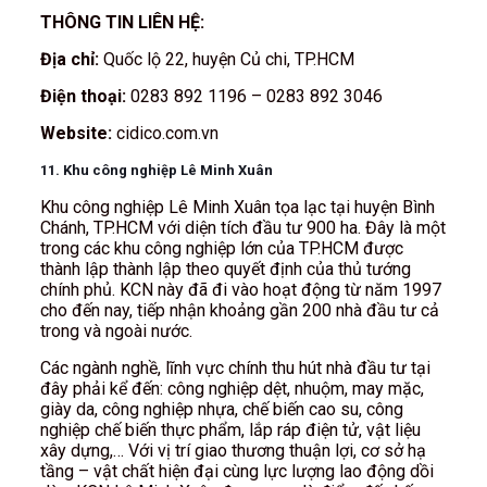
THÔNG TIN LIÊN HỆ:
Địa chỉ:
Quốc lộ 22, huyện Củ chi, TP.HCM
Điện thoại:
0283 892 1196 – 0283 892 3046
Website:
cidico.com.vn
11. Khu công nghiệp Lê Minh Xuân
Khu công nghiệp Lê Minh Xuân tọa lạc tại huyện Bình
Chánh, TP.HCM với diện tích đầu tư 900 ha. Đây là một
trong các khu công nghiệp lớn của TP.HCM được
thành lập thành lập theo quyết định của thủ tướng
chính phủ. KCN này đã đi vào hoạt động từ năm 1997
cho đến nay, tiếp nhận khoảng gần 200 nhà đầu tư cả
trong và ngoài nước.
Các ngành nghề, lĩnh vực chính thu hút nhà đầu tư tại
đây phải kể đến: công nghiệp dệt, nhuộm, may mặc,
giày da, công nghiệp nhựa, chế biến cao su, công
nghiệp chế biến thực phẩm, lắp ráp điện tử, vật liệu
xây dựng,… Với vị trí giao thương thuận lợi, cơ sở hạ
tầng – vật chất hiện đại cùng lực lượng lao động dồi