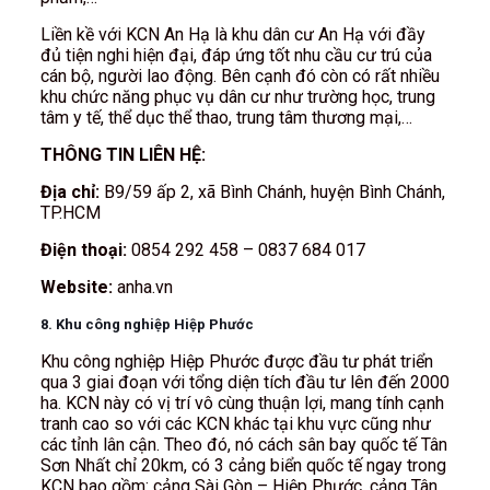
Liền kề với KCN An Hạ là khu dân cư An Hạ với đầy
đủ tiện nghi hiện đại, đáp ứng tốt nhu cầu cư trú của
cán bộ, người lao động. Bên cạnh đó còn có rất nhiều
khu chức năng phục vụ dân cư như trường học, trung
tâm y tế, thể dục thể thao, trung tâm thương mại,…
THÔNG TIN LIÊN HỆ:
Địa chỉ:
B9/59 ấp 2, xã Bình Chánh, huyện Bình Chánh,
TP.HCM
Điện thoại:
0854 292 458 – 0837 684 017
Website:
anha.vn
8. Khu công nghiệp Hiệp Phước
Khu công nghiệp Hiệp Phước được đầu tư phát triển
qua 3 giai đoạn với tổng diện tích đầu tư lên đến 2000
ha. KCN này có vị trí vô cùng thuận lợi, mang tính cạnh
tranh cao so với các KCN khác tại khu vực cũng như
các tỉnh lân cận. Theo đó, nó cách sân bay quốc tế Tân
Sơn Nhất chỉ 20km, có 3 cảng biển quốc tế ngay trong
KCN bao gồm: cảng Sài Gòn – Hiệp Phước, cảng Tân