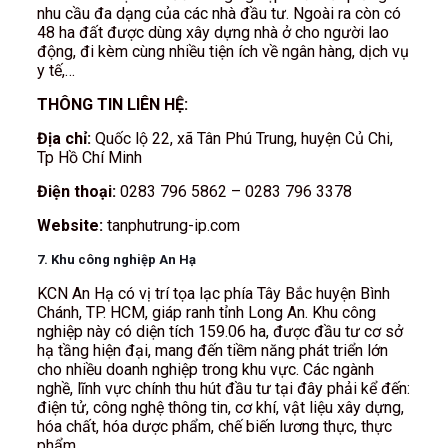
nhu cầu đa dạng của các nhà đầu tư. Ngoài ra còn có
48 ha đất được dùng xây dựng nhà ở cho người lao
động, đi kèm cùng nhiều tiện ích về ngân hàng, dịch vụ
y tế,…
THÔNG TIN LIÊN HỆ:
Địa chỉ:
Quốc lộ 22, xã Tân Phú Trung, huyện Củ Chi,
Tp Hồ Chí Minh
Điện thoại:
0283 796 5862 – 0283 796 3378
Website:
tanphutrung-ip.com
7. Khu công nghiệp An Hạ
KCN An Hạ có vị trí tọa lạc phía Tây Bắc huyện Bình
Chánh, TP. HCM, giáp ranh tỉnh Long An. Khu công
nghiệp này có diện tích 159.06 ha, được đầu tư cơ sở
hạ tầng hiện đại, mang đến tiềm năng phát triển lớn
cho nhiều doanh nghiệp trong khu vực. Các ngành
nghề, lĩnh vực chính thu hút đầu tư tại đây phải kể đến:
điện tử, công nghệ thông tin, cơ khí, vật liệu xây dựng,
hóa chất, hóa dược phẩm, chế biến lương thực, thực
phẩm,…