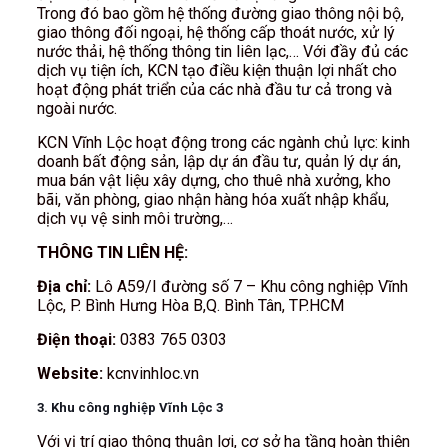
Trong đó bao gồm hệ thống đường giao thông nội bộ,
giao thông đối ngoại, hệ thống cấp thoát nước, xử lý
nước thải, hệ thống thông tin liên lạc,… Với đầy đủ các
dịch vụ tiện ích, KCN tạo điều kiện thuận lợi nhất cho
hoạt động phát triển của các nhà đầu tư cả trong và
ngoài nước.
KCN Vĩnh Lộc hoạt động trong các ngành chủ lực: kinh
doanh bất động sản, lập dự án đầu tư, quản lý dự án,
mua bán vật liệu xây dựng, cho thuê nhà xưởng, kho
bãi, văn phòng, giao nhận hàng hóa xuất nhập khẩu,
dịch vụ vệ sinh môi trường,…
THÔNG TIN LIÊN HỆ:
Địa chỉ:
Lô A59/I đường số 7 – Khu công nghiệp Vĩnh
Lộc, P. Bình Hưng Hòa B,Q. Bình Tân, TP.HCM
Điện thoại:
0383 765 0303
Website:
kcnvinhloc.vn
3. Khu công nghiệp Vĩnh Lộc 3
Với vị trí giao thông thuận lợi, cơ sở hạ tầng hoàn thiện