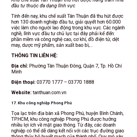
đầu tư thuộc đa dạng lĩnh vực
Tính đến nay, khu chế xuất Tân Thuận đã thu hút được
hơn 130 doanh nghiệp đầu tư, giải quyết hơn 60.000
việc làm cho người lao động trong khu vực. Các ngành
nghề, lĩnh vực đầu tư chủ lực tại đây phải kể đến:
phần mềm và công nghệ cao, cơ khí, đồ điện tử, dệt
may, dược mỹ phẩm, sản xuất bao bì,…
THÔNG TIN LIÊN HỆ:
Địa chỉ:
Phường Tân Thuận Đông, Quận 7, Tp. Hồ Chí
Minh
Điện thoại:
03770 1777 – 03770 1888
Website:
tanthuan.com.vn
17. Khu công nghiệp Phong Phú
Tọa lạc trên địa bàn xã Phong Phú, huyện Bình Chánh,
TP.HCM, khu công nghiệp Phong Phú được hưởng
nhiều lợi ích về mặt giao thông. Từ đây, các doanh
nghiệp có thể dễ dàng kết nối với các trục đường giao
thông thủy bộ huyết mạch của thành phố. Quy mô xây