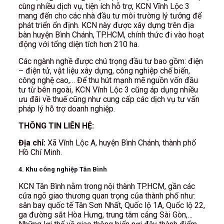
cùng nhiều dịch vụ, tiện ích hỗ trợ, KCN Vĩnh Lộc 3
mang đến cho các nhà đầu tư môi trường lý tưởng để
phát triển ổn định. KCN này được xây dựng trên địa
bàn huyện Bình Chánh, TP.HCM, chính thức đi vào hoạt
động với tổng diện tích hơn 210 ha.
Các ngành nghề được chú trọng đầu tư bao gồm: điện
– điện tử, vật liệu xây dựng, công nghiệp chế biến,
công nghệ cao,… Để thu hút mạnh mẽ nguồn vốn đầu
tư từ bên ngoài, KCN Vĩnh Lộc 3 cũng áp dụng nhiều
ưu đãi về thuế cũng như cung cấp các dịch vụ tư vấn
pháp lý hỗ trợ doanh nghiệp.
THÔNG TIN LIÊN HỆ:
Địa chỉ:
Xã Vĩnh Lộc A, huyện Bình Chánh, thành phố
Hồ Chí Minh.
4. Khu công nghiệp Tân Bình
KCN Tân Bình nằm trong nội thành TP.HCM, gần các
cửa ngõ giao thương quan trọng của thành phố như:
sân bay quốc tế Tân Sơn Nhất, Quốc lộ 1A, Quốc lộ 22,
ga đường sắt Hòa Hưng, trung tâm cảng Sài Gòn,…