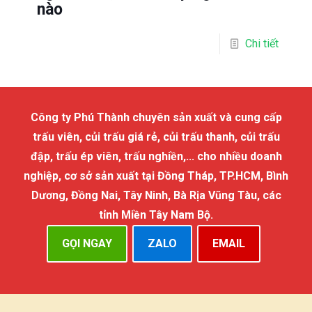
nào
Chi tiết
Công ty Phú Thành chuyên sản xuất và cung cấp
trấu viên, củi trấu giá rẻ, củi trấu thanh, củi trấu
đập, trấu ép viên, trấu nghiền,... cho nhiều doanh
nghiệp, cơ sở sản xuất tại Đồng Tháp, TP.HCM, Bình
Dương, Đồng Nai, Tây Ninh, Bà Rịa Vũng Tàu, các
tỉnh Miền Tây Nam Bộ.
GỌI NGAY
ZALO
EMAIL