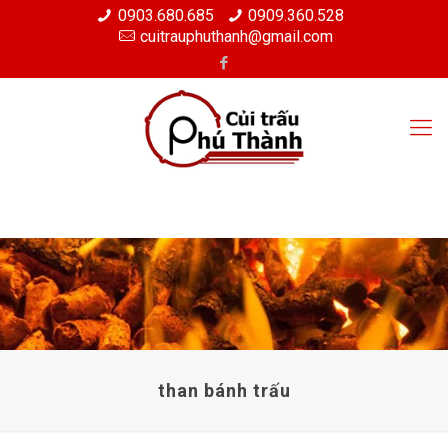
0903.680.685
0909.360.528
cuitrauphuthanh@gmail.com
than bánh trấu