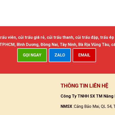
 viên, củi trấu giá rẻ, củi trấu thanh, củi trấu đập, trấu ép 
 TP.HCM, Bình Dương, Đồng Nai, Tây Ninh, Bà Rịa Vũng Tàu, c
GỌI NGAY
ZALO
EMAIL
THÔNG TIN LIÊN HỆ
Công Ty TNHH SX TM Năng 
NMSX
:Cảng Bảo Mai, QL 54, 