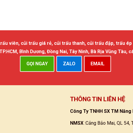
 viên, củi trấu giá rẻ, củi trấu thanh, củi trấu đập, trấu ép 
 TP.HCM, Bình Dương, Đồng Nai, Tây Ninh, Bà Rịa Vũng Tàu, c
GỌI NGAY
ZALO
EMAIL
THÔNG TIN LIÊN HỆ
Công Ty TNHH SX TM Năng 
NMSX
:Cảng Bảo Mai, QL 54, 