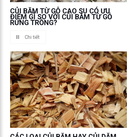
CỦI BĂM TỪ GỖ CAO SU CÓ ƯU
ĐIỂM GÌ SO VỚI CỦI BĂM TỪ GỖ
RỪNG TRỒNG?
Chi tiết
CÁC LOẠI CỦI BĂM HAY CỦI DĂM