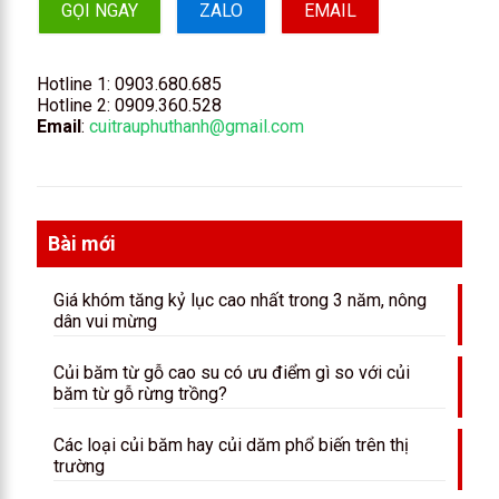
GỌI NGAY
ZALO
EMAIL
Hotline 1:
0903.680.685
Hotline 2:
0909.360.528
Email
:
cuitrauphuthanh@gmail.com
Bài mới
Giá khóm tăng kỷ lục cao nhất trong 3 năm, nông
dân vui mừng
Củi băm từ gỗ cao su có ưu điểm gì so với củi
băm từ gỗ rừng trồng?
Các loại củi băm hay củi dăm phổ biến trên thị
trường