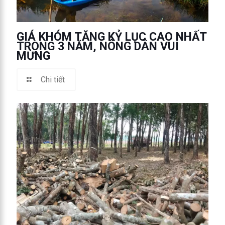
GIÁ KHÓM TĂNG KỶ LỤC CAO NHẤT
TRONG 3 NĂM, NÔNG DÂN VUI
MỪNG
Chi tiết