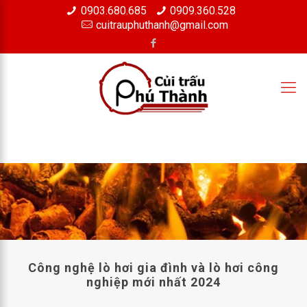
0903.680.685
0909.360.528
×
cuitrauphuthanh@gmail.com
Công nghệ lò hơi gia đình và lò hơi công
nghiệp mới nhất 2024