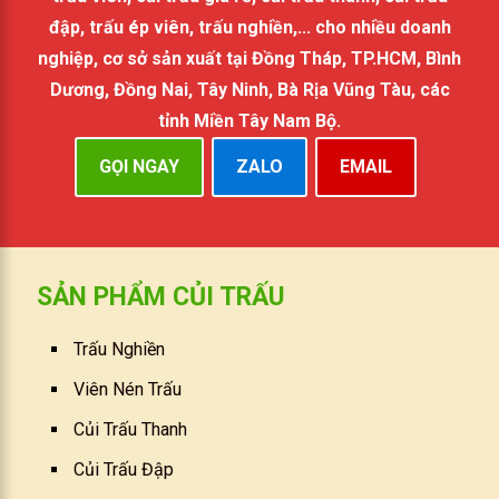
đập, trấu ép viên, trấu nghiền,... cho nhiều doanh
nghiệp, cơ sở sản xuất tại Đồng Tháp, TP.HCM, Bình
Dương, Đồng Nai, Tây Ninh, Bà Rịa Vũng Tàu, các
tỉnh Miền Tây Nam Bộ.
GỌI NGAY
ZALO
EMAIL
SẢN PHẨM CỦI TRẤU
Trấu Nghiền
Viên Nén Trấu
Củi Trấu Thanh
Củi Trấu Đập