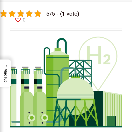
5/5 - (1 vote)
0
→
Mục lục