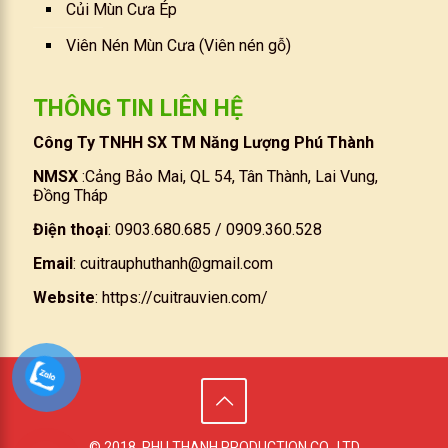
Củi Mùn Cưa Ép
Viên Nén Mùn Cưa (Viên nén gỗ)
THÔNG TIN LIÊN HỆ
Công Ty TNHH SX TM Năng Lượng Phú Thành
NMSX
:Cảng Bảo Mai, QL 54, Tân Thành, Lai Vung,
Đồng Tháp
Điện thoại
: 0903.680.685 / 0909.360.528
Email
:
cuitrauphuthanh@gmail.com
Website
:
https://cuitrauvien.com/
© 2018. PHU THANH PRODUCTION CO., LTD