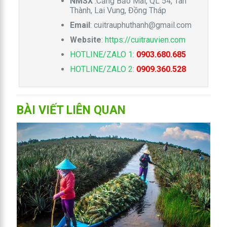
NMSX
:Cảng Bảo Mai, QL 54, Tân
Thành, Lai Vung, Đồng Tháp
Email
:
cuitrauphuthanh@gmail.com
Website
:
https://cuitrauvien.com
HOTLINE/ZALO 1:
0903.680.685
HOTLINE/ZALO 2:
0909.360.528
BÀI VIẾT LIÊN QUAN