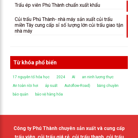
Trấu ép viên Phú Thành chuẩn xuất khẩu
Củi trấu Phú Thành- nhà máy sản xuất củi trấu
miền Tây cung cấp sỉ số lượng lớn củi trấu giao tận
nhà máy
Từ khóa phổ biến
17 nguyên tố hóa học
2024
AI
an ninh lương thực
An toàn nồi hơi
áp suất
Autoflow-Road)
băng chuyền
bảo quản
bảo vệ hàng hóa
Công ty Phú Thành chuyên sản xuất và cung cấp
trấu viên, củi trấu giá rẻ, củi trấu thanh, củi trấu