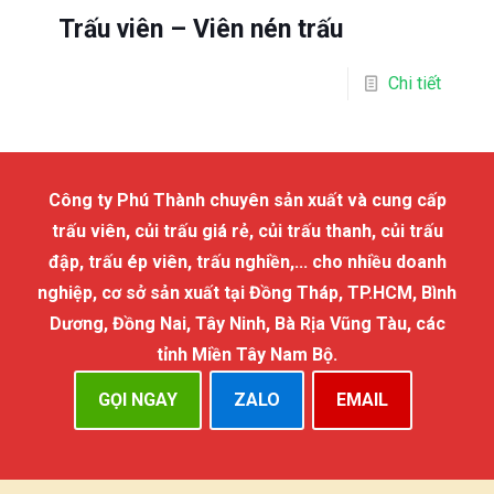
Trấu viên – Viên nén trấu
Chi tiết
Công ty Phú Thành chuyên sản xuất và cung cấp
trấu viên, củi trấu giá rẻ, củi trấu thanh, củi trấu
đập, trấu ép viên, trấu nghiền,... cho nhiều doanh
nghiệp, cơ sở sản xuất tại Đồng Tháp, TP.HCM, Bình
Dương, Đồng Nai, Tây Ninh, Bà Rịa Vũng Tàu, các
tỉnh Miền Tây Nam Bộ.
GỌI NGAY
ZALO
EMAIL