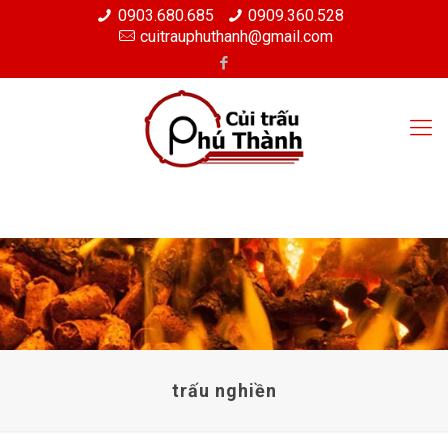
0903.680.685
0909.360.528
cuitrauphuthanh@gmail.com
trấu nghiền