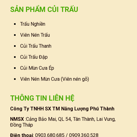
SẢN PHẨM CỦI TRẤU
Trấu Nghiền
Viên Nén Trấu
Củi Trấu Thanh
Củi Trấu Đập
Củi Mùn Cưa Ép
Viên Nén Mùn Cưa (Viên nén gỗ)
THÔNG TIN LIÊN HỆ
Công Ty TNHH SX TM Năng Lượng Phú Thành
NMSX
:Cảng Bảo Mai, QL 54, Tân Thành, Lai Vung,
Đồng Tháp
Điện thoại
: 0903.680.685 / 0909.360.528