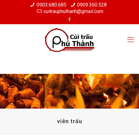
0903.680.685
0909.360.528
cuitrauphuthanh@gmail.com
viên trấu