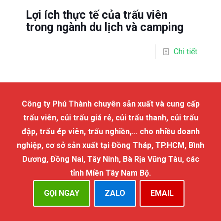
Lợi ích thực tế của trấu viên
trong ngành du lịch và camping
Chi tiết
Công ty Phú Thành chuyên sản xuất và cung cấp
trấu viên, củi trấu giá rẻ, củi trấu thanh, củi trấu
đập, trấu ép viên, trấu nghiền,... cho nhiều doanh
nghiệp, cơ sở sản xuất tại Đồng Tháp, TP.HCM, Bình
Dương, Đồng Nai, Tây Ninh, Bà Rịa Vũng Tàu, các
tỉnh Miền Tây Nam Bộ.
GỌI NGAY
ZALO
EMAIL