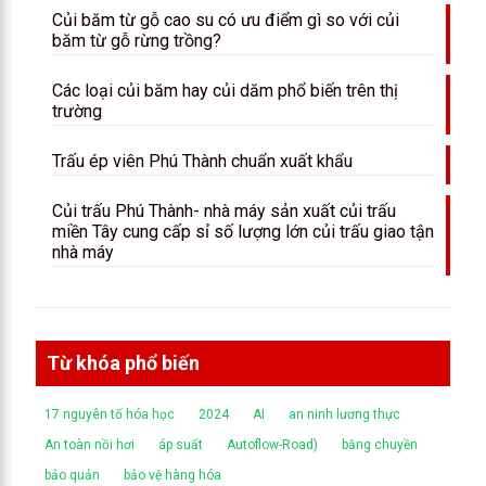
Củi băm từ gỗ cao su có ưu điểm gì so với củi
băm từ gỗ rừng trồng?
Các loại củi băm hay củi dăm phổ biến trên thị
trường
Trấu ép viên Phú Thành chuẩn xuất khẩu
Củi trấu Phú Thành- nhà máy sản xuất củi trấu
miền Tây cung cấp sỉ số lượng lớn củi trấu giao tận
nhà máy
Từ khóa phổ biến
17 nguyên tố hóa học
2024
AI
an ninh lương thực
An toàn nồi hơi
áp suất
Autoflow-Road)
băng chuyền
bảo quản
bảo vệ hàng hóa