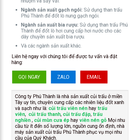
nhuộm và sấy vải.
Ngành sản xuất gạch ngói:
Sử dụng than trấu
Phú Thành để đốt lò nung gạch ngói.
Ngành sản xuất bia rượu:
Sử dụng than trấu Phú
Thành để đốt lò hơi cung cấp hơi nước cho các
dây chuyền sản xuất bia rượu.
Và các ngành sản xuất khác.
Liên hệ ngay với chúng tôi để được tư vấn và đặt
hàng:
GỌI NGAY
ZALO
EMAIL
Công ty Phú Thành là nhà sản xuất củi trấu ở miền
Tây uy tín, chuyên cung cấp các nhiên liệu đốt xanh
và sạch như là:
củi trấu viên nén
hay
trấu
viên
,
củi trấu thanh
,
củi trấu đập
,
trấu
nghiền
,
củi mùn cưa ép
hay
viên nén gỗ
Mọi nhu
cầu từ ít đến số lượng lớn, nguồn cung ổn định, nhà
máy sản xuất củi trấu Phú Thành phục vụ mọi nhu
cầu của Quý Khách.