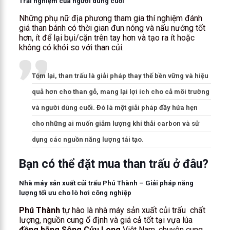
Trải nghiệm của người dùng cuối
Những phụ nữ địa phương tham gia thí nghiệm đánh
giá than bánh có thời gian đun nóng và nấu nướng tốt
hơn, ít để lại bụi/cặn trên tay hơn và tạo ra ít hoặc
không có khói so với than củi.
Tóm lại, than trấu là giải pháp thay thế bền vững và hiệu
quả hơn cho than gỗ, mang lại lợi ích cho cả môi trường
và người dùng cuối. Đó là một giải pháp đầy hứa hẹn
cho những ai muốn giảm lượng khí thải carbon và sử
dụng các nguồn năng lượng tái tạo.
Bạn có thể đặt mua than trấu ở đâu?
Nhà máy sản xuất củi trấu Phú Thành – Giải pháp năng
lượng tối ưu cho lò hơi công nghiệp
Phú Thành
tự hào là nhà máy sản xuất củi trấu chất
lượng, nguồn cung ổ định và giá cả tốt tại vựa lúa
đồng bằng Sông Cửu Long
Việt Nam, chuyên cung