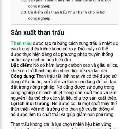
Sản phẩm than trấu Phú Thành dành cho lò hơi
công nghiệp
Ưu điểm của than trấu Phú Thành cho lò hơi
công nghiệp
Sản xuất than trấu
Than trấu
được tạo ra bằng cách nung trấu ở nhiệt độ
cao trong điều kiện không có oxy. Điều này có thể
được thực hiện bằng các phương pháp truyền thống
hoặc máy cacbon hóa hiện đại.
Đặc điểm:
Nó có hàm lượng carbon cao và giàu silica,
khiến nó trở thành nguồn nhiên liệu bền và lâu dài.
Công dụng:
Than trấu rất linh hoạt và có thể được sử
dụng để nấu ăn, sưởi ấm và thậm chí dùng để cải tạo
đất trong nông nghiệp. Nó cũng được sử dụng trong
công nghiệp để cách nhiệt trong sản xuất thép và làm
nguyên liệu thô cho các vật liệu phụ trợ sản xuất thép.
Lợi ích môi trường:
Nó được coi là một chất thay thế
thân thiện với môi trường cho than gỗ truyền thống vì
nó được làm từ chất thải và giúp giảm nạn phá rừng.
Than trấu không chỉ là lựa chọn nhiên liệu bền vững