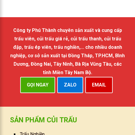
Công ty Phú Thành chuyên sản xuất và cung cấp
trấu viên, củi trấu giá rẻ, củi trấu thanh, củi trấu
đập, trấu ép viên, trấu nghiền,... cho nhiều doanh
nghiệp, cơ sở sản xuất tại Đồng Tháp, TP.HCM, Bình
Dương, Đồng Nai, Tây Ninh, Bà Rịa Vũng Tàu, các
tỉnh Miền Tây Nam Bộ.
GỌI NGAY
ZALO
EMAIL
SẢN PHẨM CỦI TRẤU
Trấu Nghiền