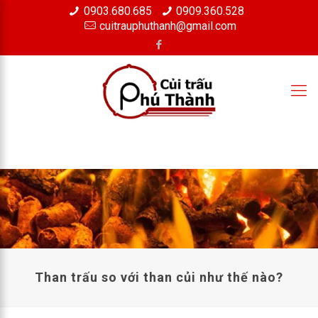
0903.680.685
0909.360.528
×
cuitrauphuthanh@gmail.com
Than trấu so với than củi như thế nào?