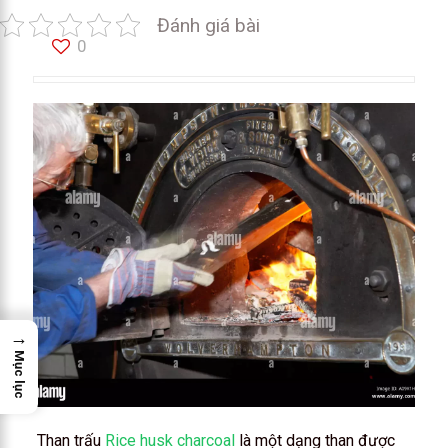
Đánh giá bài
0
→
Mục lục
Than trấu
Rice husk charcoal
là một dạng than được