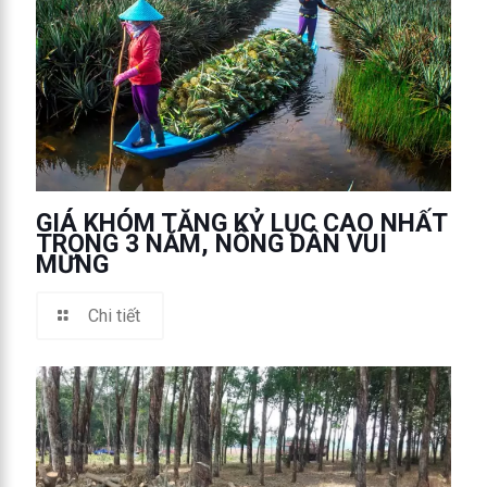
GIÁ KHÓM TĂNG KỶ LỤC CAO NHẤT
TRONG 3 NĂM, NÔNG DÂN VUI
MỪNG
Chi tiết