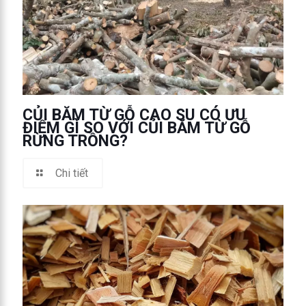
CỦI BĂM TỪ GỖ CAO SU CÓ ƯU
ĐIỂM GÌ SO VỚI CỦI BĂM TỪ GỖ
RỪNG TRỒNG?
Chi tiết