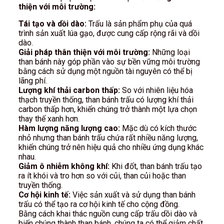
thiện với môi trường:
Tái tạo và dồi dào:
Trấu là sản phẩm phụ của quá
trình sản xuất lúa gạo, được cung cấp rộng rãi và dồi
dào.
Giải pháp thân thiện với môi trường:
Những loại
than bánh này góp phần vào sự bền vững môi trường
bằng cách sử dụng một nguồn tài nguyên có thể bị
lãng phí.
Lượng khí thải carbon thấp:
So với nhiên liệu hóa
thạch truyền thống, than bánh trấu có lượng khí thải
carbon thấp hơn, khiến chúng trở thành một lựa chọn
thay thế xanh hơn.
Hàm lượng năng lượng cao:
Mặc dù có kích thước
nhỏ nhưng than bánh trấu chứa rất nhiều năng lượng,
khiến chúng trở nên hiệu quả cho nhiều ứng dụng khác
nhau.
Giảm ô nhiễm không khí:
Khi đốt, than bánh trấu tạo
ra ít khói và tro hơn so với củi, than củi hoặc than
truyền thống.
Cơ hội kinh tế:
Việc sản xuất và sử dụng than bánh
trấu có thể tạo ra cơ hội kinh tế cho cộng đồng.
Bằng cách khai thác nguồn cung cấp trấu dồi dào và
biến chúng thành than bánh, chúng ta có thể giảm chất