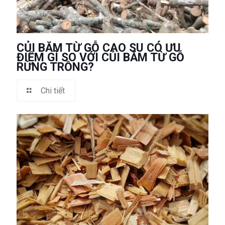
CỦI BĂM TỪ GỖ CAO SU CÓ ƯU
ĐIỂM GÌ SO VỚI CỦI BĂM TỪ GỖ
RỪNG TRỒNG?
Chi tiết