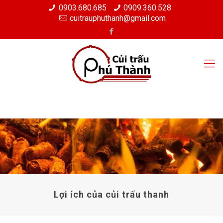
0903.680.685
0909.360.528
cuitrauphuthanh@gmail.com
Lợi ích của củi trấu thanh