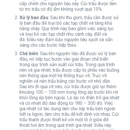
cấp chính cho nguyên liệu này. Củi trấu được làm
từ tro trấu có độ ẩm không vượt quá 15% .
Xử lý ban đầu
: Sau khi thu gom, trấu cần được xử
lý ban đầu để loại bỏ các tạp chất và tăng khả
năng cháy. Quy trình này bao gồm việc sàng lọc
và loại bỏ các tạp chất như cành cây, đất và
đá. Điều này đảm bảo nguyên liệu sạch và sẵn
sàng cho các bước tiếp theo .
Chế biến
: Sau khi nguyên liệu đã được xử lý ban
đầu, nó tiếp tục bước vào giai đoạn chế biến
trong quy trình sản xuất củi trấu. Trong quá trình
nén và gia nhiệt, trấu được cấp từ phễu vào buồng
nén thông qua một hệ thống trục vít. Trục vít
nghiền và nén trấu bằng các bước vít nhỏ dần.
Sau khi đi qua vít nén, củi trấu được giữ lại thêm
khoảng 100 – 150 mm trong lồng ép trước khi rời
khỏi lồng ép bên ngoài. Lò ép có điện trở gia nhiệt
và có nhiệt độ dao động từ 180 – 300 độ. Việc
gia nhiệt có tác dụng làm cho lớp trấu bên ngoài
tiết ra lignin, làm cho trấu dễ kết dính với nhau. Củi
trấu thanh được thiết kế với một lỗ ở giữa để
thoát hơi ẩm trong quá trình gia nhiệt. Điều này