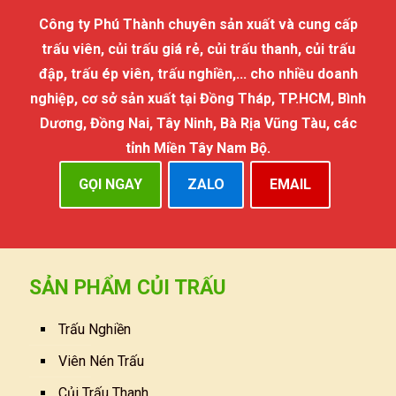
Công ty Phú Thành chuyên sản xuất và cung cấp
trấu viên, củi trấu giá rẻ, củi trấu thanh, củi trấu
đập, trấu ép viên, trấu nghiền,... cho nhiều doanh
nghiệp, cơ sở sản xuất tại Đồng Tháp, TP.HCM, Bình
Dương, Đồng Nai, Tây Ninh, Bà Rịa Vũng Tàu, các
tỉnh Miền Tây Nam Bộ.
GỌI NGAY
ZALO
EMAIL
SẢN PHẨM CỦI TRẤU
Trấu Nghiền
Viên Nén Trấu
Củi Trấu Thanh