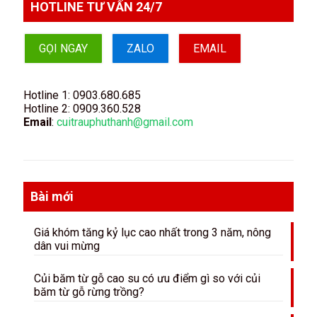
HOTLINE TƯ VẤN 24/7
GỌI NGAY
ZALO
EMAIL
Hotline 1:
0903.680.685
Hotline 2:
0909.360.528
Email
:
cuitrauphuthanh@gmail.com
Bài mới
Giá khóm tăng kỷ lục cao nhất trong 3 năm, nông
dân vui mừng
Củi băm từ gỗ cao su có ưu điểm gì so với củi
băm từ gỗ rừng trồng?