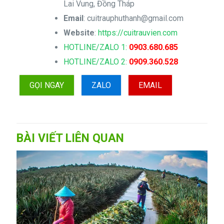
Lai Vung, Đồng Tháp
Email
:
cuitrauphuthanh@gmail.com
Website
:
https://cuitrauvien.com
HOTLINE/ZALO 1:
0903.680.685
HOTLINE/ZALO 2:
0909.360.528
GỌI NGAY
ZALO
EMAIL
BÀI VIẾT LIÊN QUAN