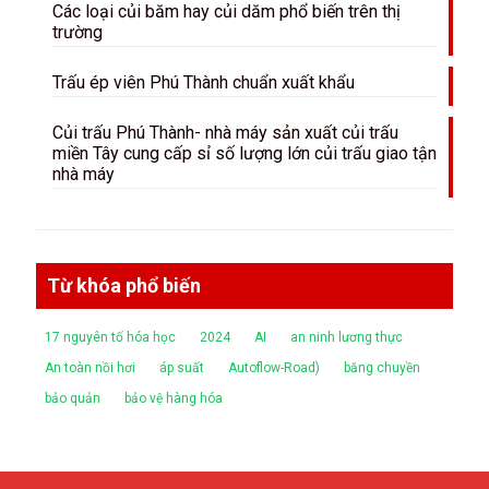
Các loại củi băm hay củi dăm phổ biến trên thị
trường
Trấu ép viên Phú Thành chuẩn xuất khẩu
Củi trấu Phú Thành- nhà máy sản xuất củi trấu
miền Tây cung cấp sỉ số lượng lớn củi trấu giao tận
nhà máy
Từ khóa phổ biến
17 nguyên tố hóa học
2024
AI
an ninh lương thực
An toàn nồi hơi
áp suất
Autoflow-Road)
băng chuyền
bảo quản
bảo vệ hàng hóa