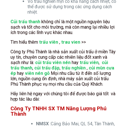
Vỏ trấu nghiền mịn có khả năng cách nhiệt, có
thể được sử dụng trong các ứng dụng cách
nhiệt.
Củi trấu thanh
không chỉ là một nguồn nguyên liệu
sạch và tốt cho môi trường, mà còn mang lại nhiều lợi
ích trong các lĩnh vực khác nhau.
Tìm hiểu thêm
trấu viên
,
trau vien
>>
Công ty Phú Thành là nhà sản xuất củi trấu ở miền Tây
uy tín, chuyên cung cấp các nhiên liệu đốt xanh và
sạch như là:
củi trấu viên nén
hay
trấu viên
,
củi
trấu thanh
,
củi trấu đập
,
trấu nghiền
,
củi mùn cưa
ép
hay
viên nén gỗ
Mọi nhu cầu từ ít đến số lượng
lớn, nguồn cung ổn định, nhà máy sản xuất củi trấu
Phú Thành phục vụ mọi nhu cầu của Quý Khách.
Hãy liên hệ ngay với chúng tôi để được báo giá tốt và
hợp tác lâu dài:
Công Ty TNHH SX TM Năng Lượng Phú
Thành
NMSX
:Cảng Bảo Mai, QL 54, Tân Thành,