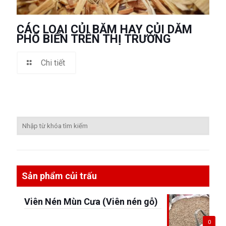
CÁC LOẠI CỦI BĂM HAY CỦI DĂM
PHỔ BIẾN TRÊN THỊ TRƯỜNG
Chi tiết
Sản phẩm củi trấu
Viên Nén Mùn Cưa (Viên nén gỗ)
0