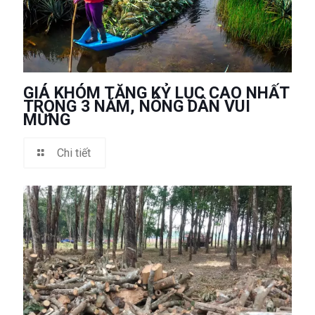
GIÁ KHÓM TĂNG KỶ LỤC CAO NHẤT
TRONG 3 NĂM, NÔNG DÂN VUI
MỪNG
Chi tiết