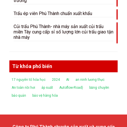
trường
Trấu ép viên Phú Thành chuẩn xuất khẩu
Củi trấu Phú Thành- nhà máy sản xuất củi trấu
miền Tây cung cấp sỉ số lượng lớn củi trấu giao tận
nhà máy
Từ khóa phổ biến
17 nguyên tố hóa học
2024
AI
an ninh lương thực
An toàn nồi hơi
áp suất
Autoflow-Road)
băng chuyền
bảo quản
bảo vệ hàng hóa
Công ty Phú Thành chuyên sản xuất và cung cấp