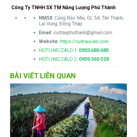
Công Ty TNHH SX TM Năng Lượng Phú Thành
NMSX
:Cảng Bảo Mai, QL 54, Tân Thành,
Lai Vung, Đồng Tháp
Email
:
cuitrauphuthanh@gmail.com
Website
:
https://cuitrauvien.com
HOTLINE/ZALO 1:
0903.680.685
HOTLINE/ZALO 2:
0909.360.528
BÀI VIẾT LIÊN QUAN