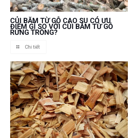
CỦI BĂM TỪ GỖ CAO SU CÓ ƯU
ĐIỂM GÌ SO VỚI CỦI BĂM TỪ GỖ
RỪNG TRỒNG?
Chi tiết