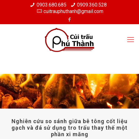
0903.680.685
0909.360.528
cuitrauphuthanh@gmail.com
Nghiên cứu so sánh giữa bê tông cốt liệu
gạch và đá sử dụng tro trấu thay thế một
phần xi măng