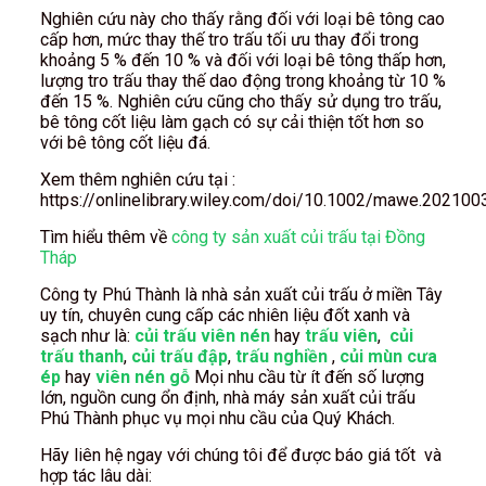
Nghiên cứu này cho thấy rằng đối với loại bê tông cao
cấp hơn, mức thay thế tro trấu tối ưu thay đổi trong
khoảng 5 % đến 10 % và đối với loại bê tông thấp hơn,
lượng tro trấu thay thế dao động trong khoảng từ 10 %
đến 15 %. Nghiên cứu cũng cho thấy sử dụng tro trấu,
bê tông cốt liệu làm gạch có sự cải thiện tốt hơn so
với bê tông cốt liệu đá.
Xem thêm nghiên cứu tại :
https://onlinelibrary.wiley.com/doi/10.1002/mawe.202100
Tìm hiểu thêm về
công ty sản xuất củi trấu tại Đồng
Tháp
Công ty Phú Thành là nhà sản xuất củi trấu ở miền Tây
uy tín, chuyên cung cấp các nhiên liệu đốt xanh và
sạch như là:
củi trấu viên nén
hay
trấu viên
,
củi
trấu thanh
,
củi trấu đập
,
trấu nghiền
,
củi mùn cưa
ép
hay
viên nén gỗ
Mọi nhu cầu từ ít đến số lượng
lớn, nguồn cung ổn định, nhà máy sản xuất củi trấu
Phú Thành phục vụ mọi nhu cầu của Quý Khách.
Hãy liên hệ ngay với chúng tôi để được báo giá tốt và
hợp tác lâu dài: