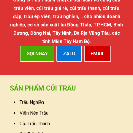
trấu viên, củi trấu giá rẻ, củi trấu thanh, củi trấu
đập, trấu ép viên, trấu nghiền,... cho nhiều doanh
nghiệp, cơ sở sản xuất tại Đồng Tháp, TP.HCM, Bình
Dương, Đồng Nai, Tây Ninh, Bà Rịa Vũng Tàu, các
tỉnh Miền Tây Nam Bộ.
GỌI NGAY
ZALO
EMAIL
SẢN PHẨM CỦI TRẤU
Trấu Nghiền
Viên Nén Trấu
Củi Trấu Thanh