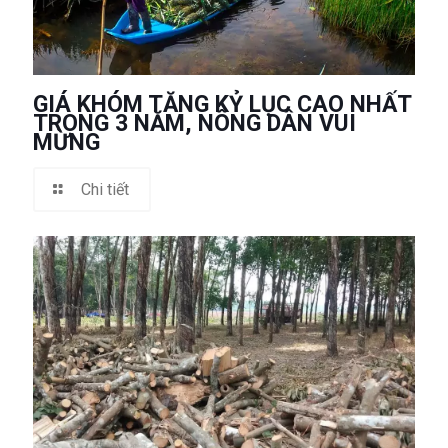
GIÁ KHÓM TĂNG KỶ LỤC CAO NHẤT
TRONG 3 NĂM, NÔNG DÂN VUI
MỪNG
Chi tiết