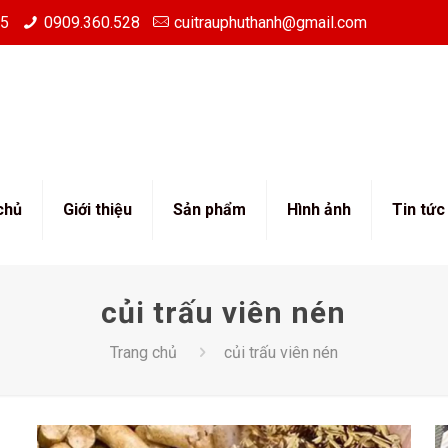
85
0909.360.528
cuitrauphuthanh@gmail.com
chủ
Giới thiệu
Sản phẩm
Hình ảnh
Tin tức
củi trấu viên nén
Trang chủ
củi trấu viên nén