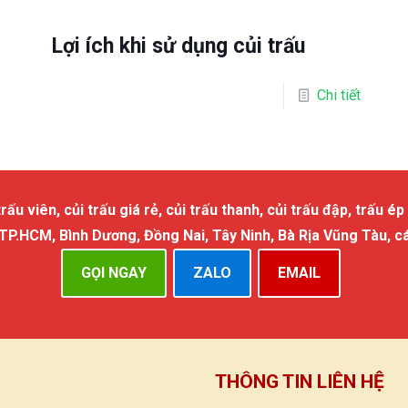
Lợi ích khi sử dụng củi trấu
Chi tiết
 viên, củi trấu giá rẻ, củi trấu thanh, củi trấu đập, trấu ép 
 TP.HCM, Bình Dương, Đồng Nai, Tây Ninh, Bà Rịa Vũng Tàu, c
GỌI NGAY
ZALO
EMAIL
THÔNG TIN LIÊN HỆ