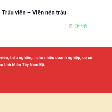
Trấu viên – Viên nén trấu
Chi tiết
viên, trấu nghiền,... cho nhiều doanh nghiệp, cơ sở
ác tỉnh Miền Tây Nam Bộ.