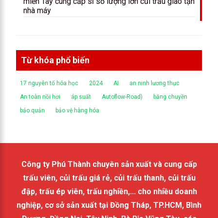
miền Tây cung cấp sỉ số lượng lớn củi trấu giao tận
nhà máy
Từ khóa phổ biến
17 nguyên tố hóa học
2024
AI
an ninh lương thực
An toàn nồi hơi
áp suất
Autoflow-Road)
băng chuyền
bảo quản
bảo vệ hàng hóa
Công ty Phú Thành chuyên sản xuất và cung cấp
trấu viên, củi trấu giá rẻ, củi trấu thanh, củi trấu
đập, trấu ép viên, trấu nghiền,... cho nhiều doanh
nghiệp, cơ sở sản xuất tại Đồng Tháp, TP.HCM, Bình