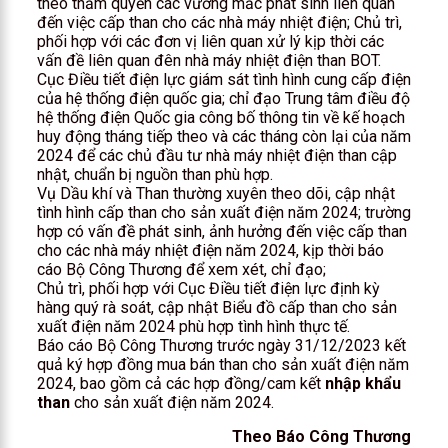
theo thẩm quyền các vướng mắc phát sinh liên quan
đến việc cấp than cho các nhà máy nhiệt điện; Chủ trì,
phối hợp với các đơn vị liên quan xử lý kịp thời các
vấn đề liên quan đên nhà máy nhiệt điện than BOT.
Cục Điều tiết điện lực giám sát tình hình cung cấp điện
của hệ thống điện quốc gia; chỉ đạo Trung tâm điều độ
hệ thống điện Quốc gia công bố thông tin về kế hoạch
huy động tháng tiếp theo và các tháng còn lại của năm
2024 để các chủ đầu tư nhà máy nhiệt điện than cập
nhật, chuẩn bị nguồn than phù hợp.
Vụ Dầu khí và Than thường xuyên theo dõi, cập nhật
tình hình cấp than cho sản xuất điện năm 2024; trường
hợp có vấn đề phát sinh, ảnh hưởng đến việc cấp than
cho các nhà máy nhiệt điện năm 2024, kịp thời báo
cáo Bộ Công Thương để xem xét, chỉ đạo;
Chủ trì, phối hợp với Cục Điều tiết điện lực định kỳ
hàng quý rà soát, cập nhật Biểu đồ cấp than cho sản
xuất điện năm 2024 phù hợp tình hình thực tế.
Báo cáo Bộ Công Thương trước ngày 31/12/2023 kết
quả ký hợp đồng mua bán than cho sản xuất điện năm
2024, bao gồm cả các hợp đồng/cam kết
nhập khẩu
than
cho sản xuất điện năm 2024.
Theo Báo Công Thương