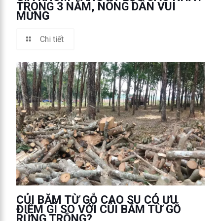
TRONG 3 NĂM, NÔNG DÂN VUI
MỪNG
Chi tiết
CỦI BĂM TỪ GỖ CAO SU CÓ ƯU
ĐIỂM GÌ SO VỚI CỦI BĂM TỪ GỖ
RỪNG TRỒNG?