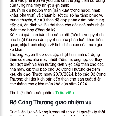
đưa vào pha trộn và yêu cầu chất lượng than sử dụng
của từng nhà máy nhiệt điện than;
Chuẩn bị đủ nguồn than (sản xuất trong nước, nhập
khâu, pha trộn) và chuẩn bị tốt cơ sở hạ tầng phục vụ
trung chuyển, dự trữ than đề góp phần đảm bảo cung
cấp đủ, ổn định và lâu dài than cho các nhà máy nhiệt
điện theo hợp đồng đã ký.
Kê khai giá than bán cho sản xuất điện theo quy định
của Luật Giá và các quy định của pháp luật khác liên
quan, chịu trách nhiệm về tính chính xác của mức giá
kê khai.
Thường xuyên theo dõi, cập nhật tình hình sử dụng
than của các nhà máy nhiệt điện. Trường hợp có thay
đổi đột biến và ảnh hưởng đến việc cấp than cho các
nhà máy, kịp thời báo cáo Bộ Công Thương để xem
xét, chỉ đạo. Trước ngày 20/3/2024, báo cáo Bộ Công
Thương chi tiết kịch bản cấp than cho sản xuất điện
các tháng cao điểm mùa khô của năm 2024.
Tìm hiểu thêm sản phẩm:
Trấu viên
Bộ Công Thương giao nhiệm vụ
Cục Điện lực và Năng lượng tái tạo giải quyết kịp thời