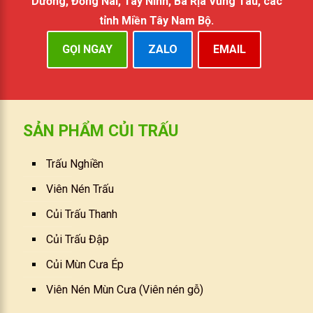
Dương, Đồng Nai, Tây Ninh, Bà Rịa Vũng Tàu, các
tỉnh Miền Tây Nam Bộ.
GỌI NGAY
ZALO
EMAIL
SẢN PHẨM CỦI TRẤU
Trấu Nghiền
Viên Nén Trấu
Củi Trấu Thanh
Củi Trấu Đập
Củi Mùn Cưa Ép
Viên Nén Mùn Cưa (Viên nén gỗ)