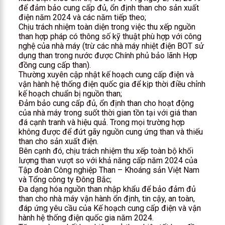
để đảm bảo cung cấp đủ, ổn định than cho sản xuất
điện năm 2024 và các năm tiếp theo;
Chịu trách nhiệm toàn diện trong việc thu xếp nguồn
than hợp pháp có thông số kỹ thuật phù hợp với công
nghệ của nhà máy (trừ các nhà máy nhiệt điện BOT sử
dụng than trong nước được Chính phủ bảo lãnh Hợp
đồng cung cấp than).
Thường xuyên cập nhật kế hoạch cung cấp điện và
vận hành hệ thống điện quốc gia để kịp thời điều chỉnh
kế hoạch chuẩn bị nguồn than;
Đảm bảo cung cấp đủ, ổn định than cho hoạt động
của nhà máy trong suốt thời gian tồn tại với giá than
đá cạnh tranh và hiệu quả. Trong mọi trường hợp
không được để đứt gãy nguồn cung ứng than và thiếu
than cho sản xuất điện.
Bên cạnh đó, chịu trách nhiệm thu xếp toàn bộ khối
lượng than vượt so với khả năng cấp năm 2024 của
Tập đoàn Công nghiệp Than – Khoáng sản Việt Nam
và Tổng công ty Đông Bắc;
Đa dạng hóa nguồn than nhập khẩu để bảo đảm đủ
than cho nhà máy vận hành ổn định, tin cậy, an toàn,
đáp ứng yêu cầu của Kế hoạch cung cấp điện và vận
hành hệ thống điện quốc gia năm 2024.