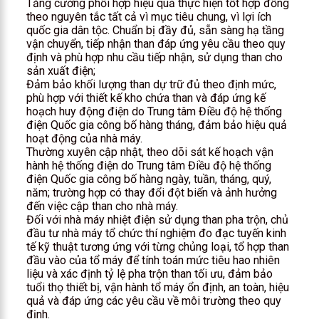
Tăng cường phối hợp hiệu quả thực hiện tốt hợp đồng
theo nguyên tắc tất cả vì mục tiêu chung, vì lợi ích
quốc gia dân tộc. Chuẩn bị đầy đủ, sẵn sàng hạ tầng
vận chuyển, tiếp nhận than đáp ứng yêu cầu theo quy
định và phù hợp nhu cầu tiếp nhận, sử dụng than cho
sản xuất điện;
Đảm bảo khối lượng than dự trữ đủ theo định mức,
phù hợp với thiết kế kho chứa than và đáp ứng kế
hoạch huy động điện do Trung tâm Điều độ hệ thống
điện Quốc gia công bố hàng tháng, đảm bảo hiệu quả
hoạt động của nhà máy.
Thường xuyên cập nhật, theo dõi sát kế hoạch vận
hành hệ thống điện do Trung tâm Điều độ hệ thống
điện Quốc gia công bố hàng ngày, tuần, tháng, quý,
năm; trường hợp có thay đổi đột biến và ảnh hưởng
đến việc cập than cho nhà máy.
Đối với nhà máy nhiệt điện sử dụng than pha trộn, chủ
đầu tư nhà máy tổ chức thí nghiệm đo đạc tuyến kinh
tế kỹ thuật tương ứng với từng chủng loại, tổ hợp than
đầu vào của tổ máy để tính toán mức tiêu hao nhiên
liệu và xác định tỷ lệ pha trộn than tối ưu, đảm bảo
tuổi thọ thiết bị, vận hành tổ máy ổn định, an toàn, hiệu
quả và đáp ứng các yêu cầu về môi trường theo quy
định.