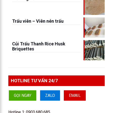
Trấu viên – Viên nén trấu
Củi Trấu Thanh Rice Husk
Briquettes
HOTLINE TƯ VẤN 24/7
GỌI NGAY
ZALO
EMAIL
Hotline 1:
0903.680.685