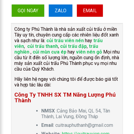
GỌI NGAY
ZALO
EMAIL
Công ty Phú Thành là nhà sản xuất củi trấu ở miền
Tây uy tín, chuyên cung cấp các nhiên liệu đốt xanh
và sạch như là:
củi trấu viên nén
hay
trấu
viên
,
củi trấu thanh
,
củi trấu đập
,
trấu
nghiền
,
củi mùn cưa ép
hay
viên nén gỗ
Mọi nhu
cầu từ ít đến số lượng lớn, nguồn cung ổn định, nhà
máy sản xuất củi trấu Phú Thành phục vụ mọi nhu
cầu của Quý Khách.
Hãy liên hệ ngay với chúng tôi để được báo giá tốt
và hợp tác lâu dài:
Công Ty TNHH SX TM Năng Lượng Phú
Thành
NMSX
:Cảng Bảo Mai, QL 54, Tân
Thành, Lai Vung, Đồng Tháp
Email
:
cuitrauphuthanh@gmail.com
Website
:
https://cuitrauvien.com