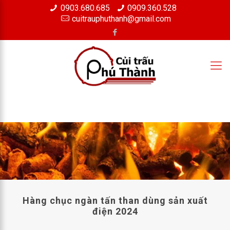
0903.680.685
0909.360.528
×
cuitrauphuthanh@gmail.com
Hàng chục ngàn tấn than dùng sản xuất
điện 2024