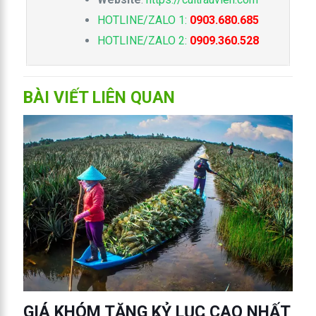
HOTLINE/ZALO 1:
0903.680.685
HOTLINE/ZALO 2:
0909.360.528
BÀI VIẾT LIÊN QUAN
GIÁ KHÓM TĂNG KỶ LỤC CAO NHẤT